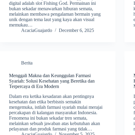
digital adalah slot Fishing God. Permainan ini
bukan sekadar menawarkan hiburan semata,
melainkan membawa pengalaman bermain yang
unik dengan tema laut yang kaya akan visual
memukau…
AcaciaGuajardo
December 6, 2025
Berita
Menggali Makna dan Keunggulan Farmasi
Syariah: Solusi Kesehatan yang Beretika dan
Terpercaya di Era Modern
Dalam era ketika kesadaran akan pentingnya
kesehatan dan etika berbisnis semakin
mengemuka, istilah farmasi syariah mulai merajai
percakapan di kalangan masyarakat Indonesia.
Fenomena ini bukan sekadar tren semata,
melainkan sebuah jawaban atas kebutuhan akan
pelayanan dan produk farmasi yang tidak…
AcaciaGuajardo
November 5, 2025