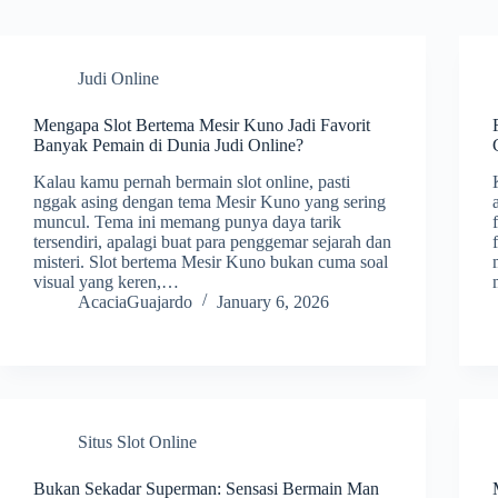
Judi Online
Mengapa Slot Bertema Mesir Kuno Jadi Favorit
Banyak Pemain di Dunia Judi Online?
Kalau kamu pernah bermain slot online, pasti
nggak asing dengan tema Mesir Kuno yang sering
muncul. Tema ini memang punya daya tarik
tersendiri, apalagi buat para penggemar sejarah dan
misteri. Slot bertema Mesir Kuno bukan cuma soal
visual yang keren,…
AcaciaGuajardo
January 6, 2026
Situs Slot Online
Bukan Sekadar Superman: Sensasi Bermain Man