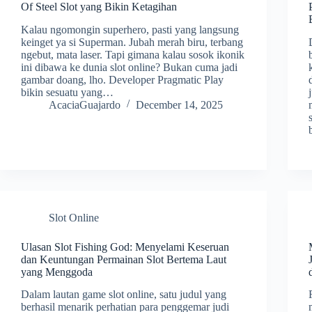
Of Steel Slot yang Bikin Ketagihan
Kalau ngomongin superhero, pasti yang langsung
keinget ya si Superman. Jubah merah biru, terbang
ngebut, mata laser. Tapi gimana kalau sosok ikonik
ini dibawa ke dunia slot online? Bukan cuma jadi
gambar doang, lho. Developer Pragmatic Play
bikin sesuatu yang…
AcaciaGuajardo
December 14, 2025
Slot Online
Ulasan Slot Fishing God: Menyelami Keseruan
dan Keuntungan Permainan Slot Bertema Laut
yang Menggoda
Dalam lautan game slot online, satu judul yang
berhasil menarik perhatian para penggemar judi