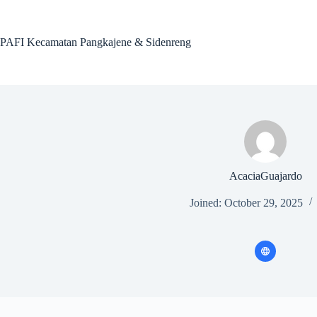
Skip
to
content
PAFI Kecamatan Pangkajene & Sidenreng
AcaciaGuajardo
Joined: October 29, 2025