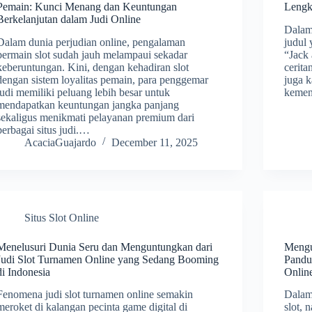
Pemain: Kunci Menang dan Keuntungan
Lengk
Berkelanjutan dalam Judi Online
Dalam 
Dalam dunia perjudian online, pengalaman
judul
bermain slot sudah jauh melampaui sekadar
“Jack 
keberuntungan. Kini, dengan kehadiran slot
cerita
dengan sistem loyalitas pemain, para penggemar
juga k
judi memiliki peluang lebih besar untuk
kemen
mendapatkan keuntungan jangka panjang
sekaligus menikmati pelayanan premium dari
berbagai situs judi.…
AcaciaGuajardo
December 11, 2025
Situs Slot Online
Menelusuri Dunia Seru dan Menguntungkan dari
Mengu
Judi Slot Turnamen Online yang Sedang Booming
Pandu
di Indonesia
Onlin
Fenomena judi slot turnamen online semakin
Dalam 
meroket di kalangan pecinta game digital di
slot, 