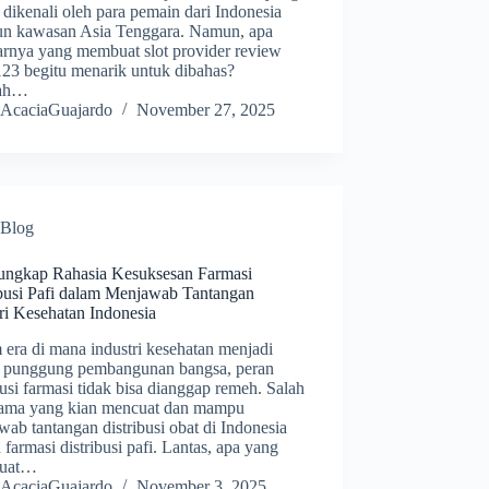
 dikenali oleh para pemain dari Indonesia
n kawasan Asia Tenggara. Namun, apa
arnya yang membuat slot provider review
123 begitu menarik untuk dibahas?
ah…
AcaciaGuajardo
November 27, 2025
Blog
ngkap Rahasia Kesuksesan Farmasi
ibusi Pafi dalam Menjawab Tantangan
ri Kesehatan Indonesia
era di mana industri kesehatan menjadi
g punggung pembangunan bangsa, peran
busi farmasi tidak bisa dianggap remeh. Salah
nama yang kian mencuat dan mampu
ab tantangan distribusi obat di Indonesia
 farmasi distribusi pafi. Lantas, apa yang
uat…
AcaciaGuajardo
November 3, 2025