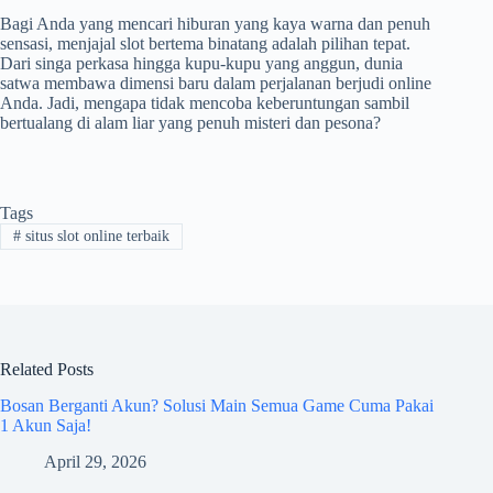
Bagi Anda yang mencari hiburan yang kaya warna dan penuh
sensasi, menjajal slot bertema binatang adalah pilihan tepat.
Dari singa perkasa hingga kupu-kupu yang anggun, dunia
satwa membawa dimensi baru dalam perjalanan berjudi online
Anda. Jadi, mengapa tidak mencoba keberuntungan sambil
bertualang di alam liar yang penuh misteri dan pesona?
Tags
#
situs slot online terbaik
Related Posts
Bosan Berganti Akun? Solusi Main Semua Game Cuma Pakai
1 Akun Saja!
April 29, 2026