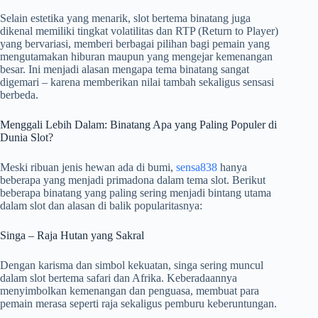
Selain estetika yang menarik, slot bertema binatang juga
dikenal memiliki tingkat volatilitas dan RTP (Return to Player)
yang bervariasi, memberi berbagai pilihan bagi pemain yang
mengutamakan hiburan maupun yang mengejar kemenangan
besar. Ini menjadi alasan mengapa tema binatang sangat
digemari – karena memberikan nilai tambah sekaligus sensasi
berbeda.
Menggali Lebih Dalam: Binatang Apa yang Paling Populer di
Dunia Slot?
Meski ribuan jenis hewan ada di bumi,
sensa838
hanya
beberapa yang menjadi primadona dalam tema slot. Berikut
beberapa binatang yang paling sering menjadi bintang utama
dalam slot dan alasan di balik popularitasnya:
Singa – Raja Hutan yang Sakral
Dengan karisma dan simbol kekuatan, singa sering muncul
dalam slot bertema safari dan Afrika. Keberadaannya
menyimbolkan kemenangan dan penguasa, membuat para
pemain merasa seperti raja sekaligus pemburu keberuntungan.