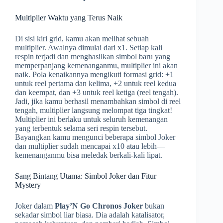
Multiplier Waktu yang Terus Naik
Di sisi kiri grid, kamu akan melihat sebuah
multiplier. Awalnya dimulai dari x1. Setiap kali
respin terjadi dan menghasilkan simbol baru yang
memperpanjang kemenanganmu, multiplier ini akan
naik. Pola kenaikannya mengikuti formasi grid: +1
untuk reel pertama dan kelima, +2 untuk reel kedua
dan keempat, dan +3 untuk reel ketiga (reel tengah).
Jadi, jika kamu berhasil menambahkan simbol di reel
tengah, multiplier langsung melompat tiga tingkat!
Multiplier ini berlaku untuk seluruh kemenangan
yang terbentuk selama seri respin tersebut.
Bayangkan kamu mengunci beberapa simbol Joker
dan multiplier sudah mencapai x10 atau lebih—
kemenanganmu bisa meledak berkali-kali lipat.
Sang Bintang Utama: Simbol Joker dan Fitur
Mystery
Joker dalam
Play’N Go Chronos Joker
bukan
sekadar simbol liar biasa. Dia adalah katalisator,