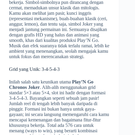
bekerja. Simbol-simbolnya pun dirancang dengan
cermat, memadukan unsur klasik dan mitologis.
Kamu akan melihat jam pasir, kunci inggris
(representasi mekanisme), buah-buahan klasik (ceri,
anggur, lemon), dan tentu saja, simbol Joker yang
menjadi jantung permainan ini. Semuanya disajikan
dengan grafis HD yang halus dan animasi yang
smooth, khas dari kualitas produksi Play’N Go.
Musik dan efek suaranya tidak terlalu ramai, lebih ke
ambient yang menenangkan, seolah mengajak kamu
untuk fokus dan merencanakan strategi.
Grid yang Unik: 3-4-5-4-3
Inilah salah satu keunikan utama
Play’N Go
Chronos Joker
. Alih-alih menggunakan grid
standar 5×3 atau 5×4, slot ini hadir dengan formasi
3-4-5-4-3. Bayangkan seperti sebuah jam pasir!
Jumlah reel di tengah lebih banyak daripada di
pinggir. Formasi ini bukan hanya untuk gaya-
gayaan; ini secara langsung memengaruhi cara kamu
mencapai kemenangan dan bagaimana fitur-fitur
khususnya bekerja. Total ada 576 cara untuk
menang (ways to win), yang berarti kombinasi