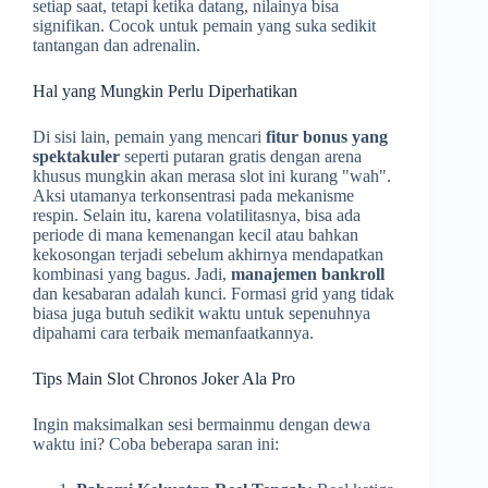
setiap saat, tetapi ketika datang, nilainya bisa
signifikan. Cocok untuk pemain yang suka sedikit
tantangan dan adrenalin.
Hal yang Mungkin Perlu Diperhatikan
Di sisi lain, pemain yang mencari
fitur bonus yang
spektakuler
seperti putaran gratis dengan arena
khusus mungkin akan merasa slot ini kurang "wah".
Aksi utamanya terkonsentrasi pada mekanisme
respin. Selain itu, karena volatilitasnya, bisa ada
periode di mana kemenangan kecil atau bahkan
kekosongan terjadi sebelum akhirnya mendapatkan
kombinasi yang bagus. Jadi,
manajemen bankroll
dan kesabaran adalah kunci. Formasi grid yang tidak
biasa juga butuh sedikit waktu untuk sepenuhnya
dipahami cara terbaik memanfaatkannya.
Tips Main Slot Chronos Joker Ala Pro
Ingin maksimalkan sesi bermainmu dengan dewa
waktu ini? Coba beberapa saran ini: