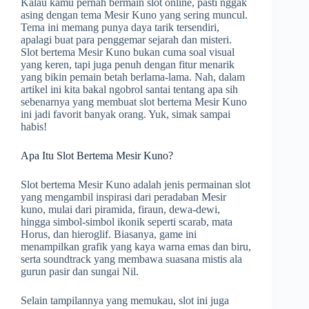
Kalau kamu pernah bermain slot online, pasti nggak
asing dengan tema Mesir Kuno yang sering muncul.
Tema ini memang punya daya tarik tersendiri,
apalagi buat para penggemar sejarah dan misteri.
Slot bertema Mesir Kuno bukan cuma soal visual
yang keren, tapi juga penuh dengan fitur menarik
yang bikin pemain betah berlama-lama. Nah, dalam
artikel ini kita bakal ngobrol santai tentang apa sih
sebenarnya yang membuat slot bertema Mesir Kuno
ini jadi favorit banyak orang. Yuk, simak sampai
habis!
Apa Itu Slot Bertema Mesir Kuno?
Slot bertema Mesir Kuno adalah jenis permainan slot
yang mengambil inspirasi dari peradaban Mesir
kuno, mulai dari piramida, firaun, dewa-dewi,
hingga simbol-simbol ikonik seperti scarab, mata
Horus, dan hieroglif. Biasanya, game ini
menampilkan grafik yang kaya warna emas dan biru,
serta soundtrack yang membawa suasana mistis ala
gurun pasir dan sungai Nil.
Selain tampilannya yang memukau, slot ini juga