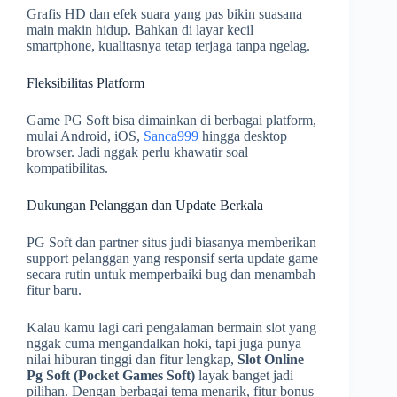
Grafis HD dan efek suara yang pas bikin suasana
main makin hidup. Bahkan di layar kecil
smartphone, kualitasnya tetap terjaga tanpa ngelag.
Fleksibilitas Platform
Game PG Soft bisa dimainkan di berbagai platform,
mulai Android, iOS,
Sanca999
hingga desktop
browser. Jadi nggak perlu khawatir soal
kompatibilitas.
Dukungan Pelanggan dan Update Berkala
PG Soft dan partner situs judi biasanya memberikan
support pelanggan yang responsif serta update game
secara rutin untuk memperbaiki bug dan menambah
fitur baru.
Kalau kamu lagi cari pengalaman bermain slot yang
nggak cuma mengandalkan hoki, tapi juga punya
nilai hiburan tinggi dan fitur lengkap,
Slot Online
Pg Soft (Pocket Games Soft)
layak banget jadi
pilihan. Dengan berbagai tema menarik, fitur bonus