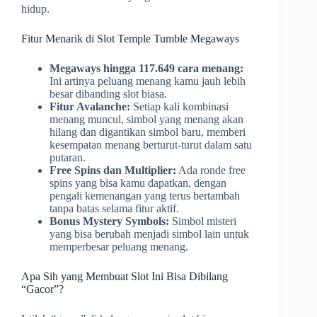
hidup.
Fitur Menarik di Slot Temple Tumble Megaways
Megaways hingga 117.649 cara menang:
Ini artinya peluang menang kamu jauh lebih
besar dibanding slot biasa.
Fitur Avalanche:
Setiap kali kombinasi
menang muncul, simbol yang menang akan
hilang dan digantikan simbol baru, memberi
kesempatan menang berturut-turut dalam satu
putaran.
Free Spins dan Multiplier:
Ada ronde free
spins yang bisa kamu dapatkan, dengan
pengali kemenangan yang terus bertambah
tanpa batas selama fitur aktif.
Bonus Mystery Symbols:
Simbol misteri
yang bisa berubah menjadi simbol lain untuk
memperbesar peluang menang.
Apa Sih yang Membuat Slot Ini Bisa Dibilang
“Gacor”?