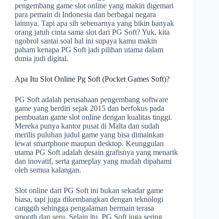
pengembang game slot online yang makin digemari
para pemain di Indonesia dan berbagai negara
lainnya. Tapi apa sih sebenarnya yang bikin banyak
orang jatuh cinta sama slot dari PG Soft? Yuk, kita
ngobrol santai soal hal ini supaya kamu makin
paham kenapa PG Soft jadi pilihan utama dalam
dunia judi digital.
Apa Itu Slot Online Pg Soft (Pocket Games Soft)?
PG Soft adalah perusahaan pengembang software
game yang berdiri sejak 2015 dan berfokus pada
pembuatan game slot online dengan kualitas tinggi.
Mereka punya kantor pusat di Malta dan sudah
merilis puluhan judul game yang bisa dimainkan
lewat smartphone maupun desktop. Keunggulan
utama PG Soft adalah desain grafisnya yang menarik
dan inovatif, serta gameplay yang mudah dipahami
oleh semua kalangan.
Slot online dari PG Soft ini bukan sekadar game
biasa, tapi juga dikembangkan dengan teknologi
canggih sehingga pengalaman bermain terasa
smooth dan seru. Selain itu, PG Soft juga sering