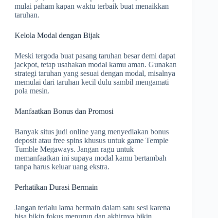
mulai paham kapan waktu terbaik buat menaikkan
taruhan.
Kelola Modal dengan Bijak
Meski tergoda buat pasang taruhan besar demi dapat
jackpot, tetap usahakan modal kamu aman. Gunakan
strategi taruhan yang sesuai dengan modal, misalnya
memulai dari taruhan kecil dulu sambil mengamati
pola mesin.
Manfaatkan Bonus dan Promosi
Banyak situs judi online yang menyediakan bonus
deposit atau free spins khusus untuk game Temple
Tumble Megaways. Jangan ragu untuk
memanfaatkan ini supaya modal kamu bertambah
tanpa harus keluar uang ekstra.
Perhatikan Durasi Bermain
Jangan terlalu lama bermain dalam satu sesi karena
bisa bikin fokus menurun dan akhirnya bikin