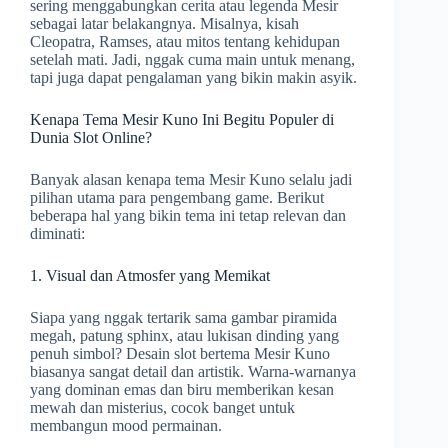
sering menggabungkan cerita atau legenda Mesir
sebagai latar belakangnya. Misalnya, kisah
Cleopatra, Ramses, atau mitos tentang kehidupan
setelah mati. Jadi, nggak cuma main untuk menang,
tapi juga dapat pengalaman yang bikin makin asyik.
Kenapa Tema Mesir Kuno Ini Begitu Populer di
Dunia Slot Online?
Banyak alasan kenapa tema Mesir Kuno selalu jadi
pilihan utama para pengembang game. Berikut
beberapa hal yang bikin tema ini tetap relevan dan
diminati:
1. Visual dan Atmosfer yang Memikat
Siapa yang nggak tertarik sama gambar piramida
megah, patung sphinx, atau lukisan dinding yang
penuh simbol? Desain slot bertema Mesir Kuno
biasanya sangat detail dan artistik. Warna-warnanya
yang dominan emas dan biru memberikan kesan
mewah dan misterius, cocok banget untuk
membangun mood permainan.