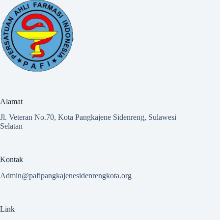
Alamat
Jl. Veteran No.70, Kota Pangkajene Sidenreng, Sulawesi
Selatan
Kontak
Admin@pafipangkajenesidenrengkota.org
Link