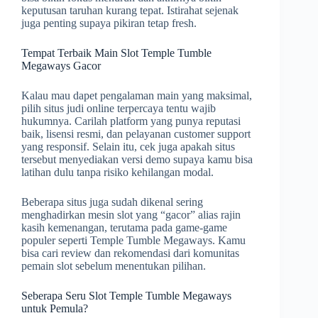
keputusan taruhan kurang tepat. Istirahat sejenak
juga penting supaya pikiran tetap fresh.
Tempat Terbaik Main Slot Temple Tumble
Megaways Gacor
Kalau mau dapet pengalaman main yang maksimal,
pilih situs judi online terpercaya tentu wajib
hukumnya. Carilah platform yang punya reputasi
baik, lisensi resmi, dan pelayanan customer support
yang responsif. Selain itu, cek juga apakah situs
tersebut menyediakan versi demo supaya kamu bisa
latihan dulu tanpa risiko kehilangan modal.
Beberapa situs juga sudah dikenal sering
menghadirkan mesin slot yang “gacor” alias rajin
kasih kemenangan, terutama pada game-game
populer seperti Temple Tumble Megaways. Kamu
bisa cari review dan rekomendasi dari komunitas
pemain slot sebelum menentukan pilihan.
Seberapa Seru Slot Temple Tumble Megaways
untuk Pemula?