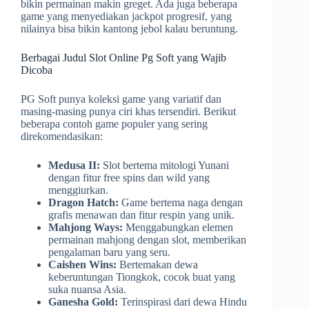
bikin permainan makin greget. Ada juga beberapa
game yang menyediakan jackpot progresif, yang
nilainya bisa bikin kantong jebol kalau beruntung.
Berbagai Judul Slot Online Pg Soft yang Wajib
Dicoba
PG Soft punya koleksi game yang variatif dan
masing-masing punya ciri khas tersendiri. Berikut
beberapa contoh game populer yang sering
direkomendasikan:
Medusa II:
Slot bertema mitologi Yunani
dengan fitur free spins dan wild yang
menggiurkan.
Dragon Hatch:
Game bertema naga dengan
grafis menawan dan fitur respin yang unik.
Mahjong Ways:
Menggabungkan elemen
permainan mahjong dengan slot, memberikan
pengalaman baru yang seru.
Caishen Wins:
Bertemakan dewa
keberuntungan Tiongkok, cocok buat yang
suka nuansa Asia.
Ganesha Gold:
Terinspirasi dari dewa Hindu