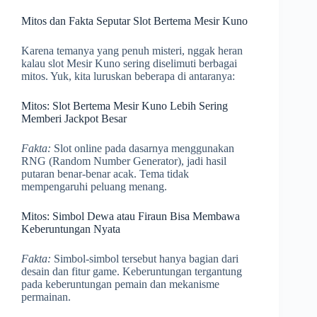
Mitos dan Fakta Seputar Slot Bertema Mesir Kuno
Karena temanya yang penuh misteri, nggak heran
kalau slot Mesir Kuno sering diselimuti berbagai
mitos. Yuk, kita luruskan beberapa di antaranya:
Mitos: Slot Bertema Mesir Kuno Lebih Sering
Memberi Jackpot Besar
Fakta:
Slot online pada dasarnya menggunakan
RNG (Random Number Generator), jadi hasil
putaran benar-benar acak. Tema tidak
mempengaruhi peluang menang.
Mitos: Simbol Dewa atau Firaun Bisa Membawa
Keberuntungan Nyata
Fakta:
Simbol-simbol tersebut hanya bagian dari
desain dan fitur game. Keberuntungan tergantung
pada keberuntungan pemain dan mekanisme
permainan.