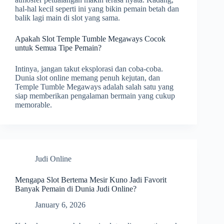
hal-hal kecil seperti ini yang bikin pemain betah dan
balik lagi main di slot yang sama.
Apakah Slot Temple Tumble Megaways Cocok
untuk Semua Tipe Pemain?
Intinya, jangan takut eksplorasi dan coba-coba.
Dunia slot online memang penuh kejutan, dan
Temple Tumble Megaways adalah salah satu yang
siap memberikan pengalaman bermain yang cukup
memorable.
Judi Online
Mengapa Slot Bertema Mesir Kuno Jadi Favorit
Banyak Pemain di Dunia Judi Online?
January 6, 2026