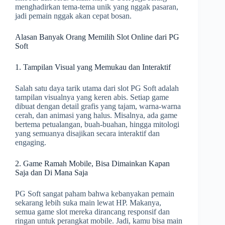
menghadirkan tema-tema unik yang nggak pasaran,
jadi pemain nggak akan cepat bosan.
Alasan Banyak Orang Memilih Slot Online dari PG
Soft
1. Tampilan Visual yang Memukau dan Interaktif
Salah satu daya tarik utama dari slot PG Soft adalah
tampilan visualnya yang keren abis. Setiap game
dibuat dengan detail grafis yang tajam, warna-warna
cerah, dan animasi yang halus. Misalnya, ada game
bertema petualangan, buah-buahan, hingga mitologi
yang semuanya disajikan secara interaktif dan
engaging.
2. Game Ramah Mobile, Bisa Dimainkan Kapan
Saja dan Di Mana Saja
PG Soft sangat paham bahwa kebanyakan pemain
sekarang lebih suka main lewat HP. Makanya,
semua game slot mereka dirancang responsif dan
ringan untuk perangkat mobile. Jadi, kamu bisa main