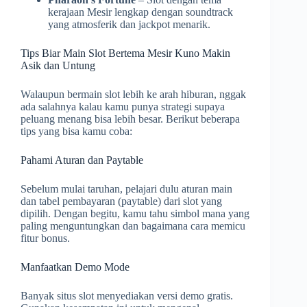
kerajaan Mesir lengkap dengan soundtrack
yang atmosferik dan jackpot menarik.
Tips Biar Main Slot Bertema Mesir Kuno Makin
Asik dan Untung
Walaupun bermain slot lebih ke arah hiburan, nggak
ada salahnya kalau kamu punya strategi supaya
peluang menang bisa lebih besar. Berikut beberapa
tips yang bisa kamu coba:
Pahami Aturan dan Paytable
Sebelum mulai taruhan, pelajari dulu aturan main
dan tabel pembayaran (paytable) dari slot yang
dipilih. Dengan begitu, kamu tahu simbol mana yang
paling menguntungkan dan bagaimana cara memicu
fitur bonus.
Manfaatkan Demo Mode
Banyak situs slot menyediakan versi demo gratis.