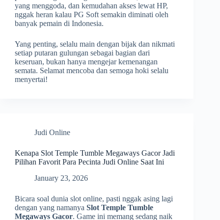
yang menggoda, dan kemudahan akses lewat HP,
nggak heran kalau PG Soft semakin diminati oleh
banyak pemain di Indonesia.
Yang penting, selalu main dengan bijak dan nikmati
setiap putaran gulungan sebagai bagian dari
keseruan, bukan hanya mengejar kemenangan
semata. Selamat mencoba dan semoga hoki selalu
menyertai!
Judi Online
Kenapa Slot Temple Tumble Megaways Gacor Jadi
Pilihan Favorit Para Pecinta Judi Online Saat Ini
January 23, 2026
Bicara soal dunia slot online, pasti nggak asing lagi
dengan yang namanya
Slot Temple Tumble
Megaways Gacor
. Game ini memang sedang naik