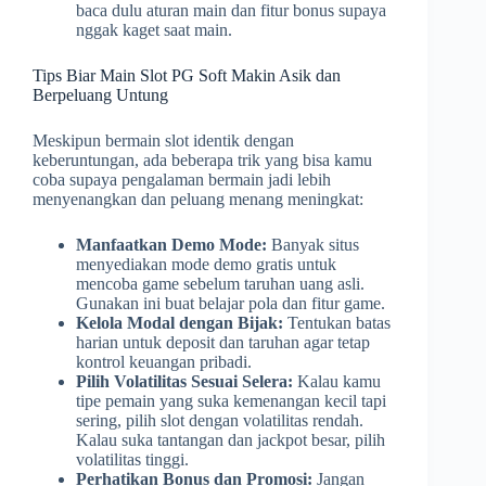
baca dulu aturan main dan fitur bonus supaya
nggak kaget saat main.
Tips Biar Main Slot PG Soft Makin Asik dan
Berpeluang Untung
Meskipun bermain slot identik dengan
keberuntungan, ada beberapa trik yang bisa kamu
coba supaya pengalaman bermain jadi lebih
menyenangkan dan peluang menang meningkat:
Manfaatkan Demo Mode:
Banyak situs
menyediakan mode demo gratis untuk
mencoba game sebelum taruhan uang asli.
Gunakan ini buat belajar pola dan fitur game.
Kelola Modal dengan Bijak:
Tentukan batas
harian untuk deposit dan taruhan agar tetap
kontrol keuangan pribadi.
Pilih Volatilitas Sesuai Selera:
Kalau kamu
tipe pemain yang suka kemenangan kecil tapi
sering, pilih slot dengan volatilitas rendah.
Kalau suka tantangan dan jackpot besar, pilih
volatilitas tinggi.
Perhatikan Bonus dan Promosi:
Jangan