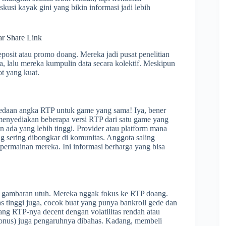
skusi kayak gini yang bikin informasi jadi lebih
r Share Link
eposit atau promo doang. Mereka jadi pusat penelitian
, lalu mereka kumpulin data secara kolektif. Meskipun
ot yang kuat.
edaan angka RTP untuk game yang sama! Iya, bener
menyediakan beberapa versi RTP dari satu game yang
 ada yang lebih tinggi. Provider atau platform mana
g sering dibongkar di komunitas. Anggota saling
 permainan mereka. Ini informasi berharga yang bisa
t gambaran utuh. Mereka nggak fokus ke RTP doang.
as tinggi juga, cocok buat yang punya bankroll gede dan
ang RTP-nya decent dengan volatilitas rendah atau
 bonus) juga pengaruhnya dibahas. Kadang, membeli