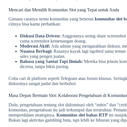
Mencari dan Memilih Komunitas Slot yang Tepat untuk Anda
Gimana caranya nemu komunitas yang beneran
komunitas slot 
cirinya bisa kamu perhatikan:
Diskusi Data-Driven:
Anggotanya sering share screenshot sta
cuma screenshot kemenangan doang.
Moderasi Aktif:
Ada admin yang mengarahkan diskusi, mel
Nuansa Berbagi:
Rasanya kayak lagi ngobrol sama teman 
sales yang pengen jualan.
Bahasa yang Santai Tapi Ilmiah:
Mereka bisa jelasin ko
dicerna, tanpa bikin pusing.
Coba cari di platform seperti Telegram atau forum khusus. Seringka
diskusinya sangat padat dan berbobot.
Masa Depan Bermain Slot: Kolaborasi Pengetahuan di Komunitas
Dulu, pengetahuan tentang slot didominasi oleh “mitos” dan “ceri
komunitas, pengetahuan itu jadi terkumpul dan terstruktur. Pemain 
memperdalam strateginya.
Komunitas slot bahas RTP
ini nunjuk
Bukan lagi aktivitas gambling buta, tapi lebih ke hiburan yang di