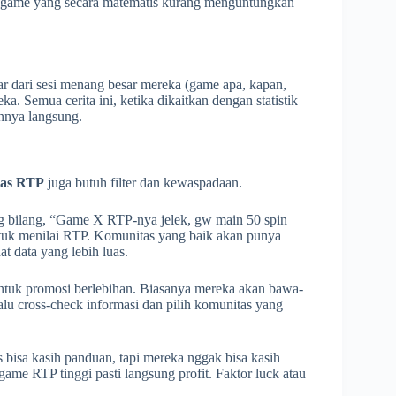
i game yang secara matematis kurang menguntungkan
r dari sesi menang besar mereka (game apa, kapan,
ka. Semua cerita ini, ketika dikaitkan dengan statistik
annya langsung.
has RTP
juga butuh filter dan kewaspadaan.
ng bilang, “Game X RTP-nya jelek, gw main 50 spin
untuk menilai RTP. Komunitas yang baik akan punya
t data yang lebih luas.
uk promosi berlebihan. Biasanya mereka akan bawa-
alu cross-check informasi dan pilih komunitas yang
 bisa kasih panduan, tapi mereka nggak bisa kasih
me RTP tinggi pasti langsung profit. Faktor luck atau