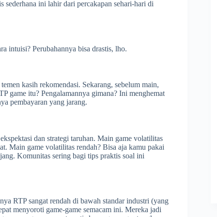
sederhana ini lahir dari percakapan sehari-hari di
 intuisi? Perubahannya bisa drastis, lho.
temen kasih rekomendasi. Sekarang, sebelum main,
 RTP game itu? Pengalamannya gimana? Ini menghemat
ya pembayaran yang jarang.
spektasi dan strategi taruhan. Main game volatilitas
t. Main game volatilitas rendah? Bisa aja kamu pakai
ang. Komunitas sering bagi tips praktis soal ini
nya RTP sangat rendah di bawah standar industri (yang
 cepat menyoroti game-game semacam ini. Mereka jadi