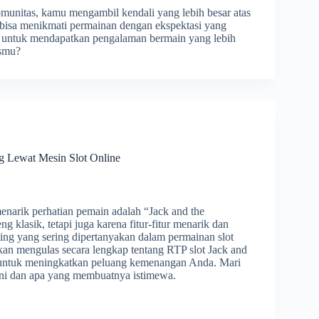
munitas, kamu mengambil kendali yang lebih besar atas
 bisa menikmati permainan dengan ekspektasi yang
an untuk mendapatkan pengalaman bermain yang lebih
asmu?
g Lewat Mesin Slot Online
enarik perhatian pemain adalah “Jack and the
g klasik, tetapi juga karena fitur-fitur menarik dan
ing yang sering dipertanyakan dalam permainan slot
 akan mengulas secara lengkap tentang RTP slot Jack and
untuk meningkatkan peluang kemenangan Anda. Mari
t ini dan apa yang membuatnya istimewa.