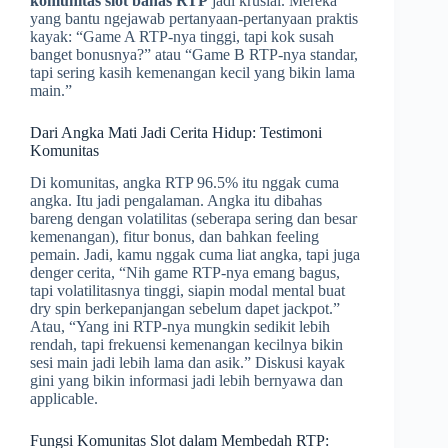
komunitas slot bahas RTP
jadi krusial. Mereka
yang bantu ngejawab pertanyaan-pertanyaan praktis
kayak: “Game A RTP-nya tinggi, tapi kok susah
banget bonusnya?” atau “Game B RTP-nya standar,
tapi sering kasih kemenangan kecil yang bikin lama
main.”
Dari Angka Mati Jadi Cerita Hidup: Testimoni
Komunitas
Di komunitas, angka RTP 96.5% itu nggak cuma
angka. Itu jadi pengalaman. Angka itu dibahas
bareng dengan volatilitas (seberapa sering dan besar
kemenangan), fitur bonus, dan bahkan feeling
pemain. Jadi, kamu nggak cuma liat angka, tapi juga
denger cerita, “Nih game RTP-nya emang bagus,
tapi volatilitasnya tinggi, siapin modal mental buat
dry spin berkepanjangan sebelum dapet jackpot.”
Atau, “Yang ini RTP-nya mungkin sedikit lebih
rendah, tapi frekuensi kemenangan kecilnya bikin
sesi main jadi lebih lama dan asik.” Diskusi kayak
gini yang bikin informasi jadi lebih bernyawa dan
applicable.
Fungsi Komunitas Slot dalam Membedah RTP: