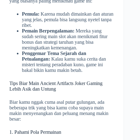
yang biasanya paling menikmati game ini:
Pemula:
Karena mudah dimainkan dan aturan
yang jelas, pemula bisa langsung nyetel tanpa
ribet.
Pemain Berpengalaman:
Mereka yang
sudah sering main slot akan menikmati fitur
bonus dan strategi taruhan yang bisa
meningkatkan kemenangan.
Penggemar Tema Sejarah dan
Petualangan:
Kalau kamu suka cerita dan
misteri tentang peradaban kuno, game ini
bakal bikin kamu makin betah.
Tips Biar Main Ancient Artifacts Joker Gaming
Lebih Asik dan Untung
Biar kamu nggak cuma asal putar gulungan, ada
beberapa trik yang bisa kamu coba supaya main
makin menyenangkan dan peluang menang makin
besar:
1. Pahami Pola Permainan