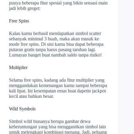
punya beberapa fitur spesial yang bikin sensasi main
jadi lebih greget:
Free Spins
Kalau kamu berhasil mendapatkan simbol scatter
sebanyak minimal 3 buah, maka akan masuk ke
mode free spins. Di sini kamu bisa dapat beberapa
putaran gratis tanpa harus pasang taruhan lagi.
Lumayan banget buat nambah saldo tanpa risiko!
Multiplier
Selama free spins, kadang ada fitur multiplier yang
menggandakan kemenangan kamu sampai beberapa
kali lipat. Ini kesempatan emas buat dapetin jackpot
kecil atau bahkan besar.
Wild Symbols
Simbol wild biasanya berupa gambar dewa
keberuntungan yang bisa menggantikan simbol lain
untuk melengkapi kombinasi menang. Jadi, peluang