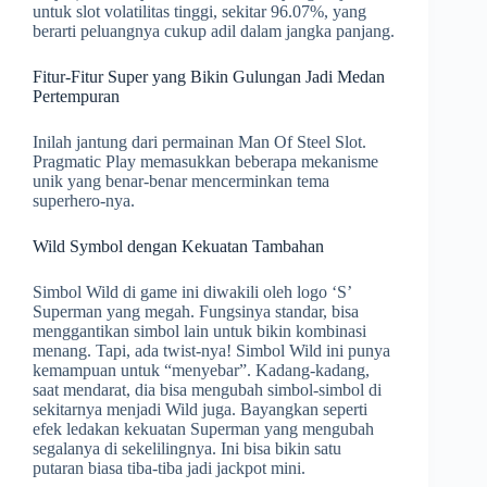
untuk slot volatilitas tinggi, sekitar 96.07%, yang
berarti peluangnya cukup adil dalam jangka panjang.
Fitur-Fitur Super yang Bikin Gulungan Jadi Medan
Pertempuran
Inilah jantung dari permainan Man Of Steel Slot.
Pragmatic Play memasukkan beberapa mekanisme
unik yang benar-benar mencerminkan tema
superhero-nya.
Wild Symbol dengan Kekuatan Tambahan
Simbol Wild di game ini diwakili oleh logo ‘S’
Superman yang megah. Fungsinya standar, bisa
menggantikan simbol lain untuk bikin kombinasi
menang. Tapi, ada twist-nya! Simbol Wild ini punya
kemampuan untuk “menyebar”. Kadang-kadang,
saat mendarat, dia bisa mengubah simbol-simbol di
sekitarnya menjadi Wild juga. Bayangkan seperti
efek ledakan kekuatan Superman yang mengubah
segalanya di sekelilingnya. Ini bisa bikin satu
putaran biasa tiba-tiba jadi jackpot mini.