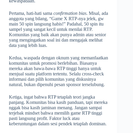
kewaspadaan.
Pertama, hati-hati sama
confirmation bias
. Misal, ada
anggota yang bilang, “Game X RTP-nya jelek, gw
main 50 spin langsung habis!” Padahal, 50 spin itu
sampel yang sangat kecil untuk menilai RTP.
Komunitas yang baik akan punya admin atau senior
yang mengingatkan soal ini dan mengajak melihat
data yang lebih luas.
Kedua, waspada dengan oknum yang memanfaatkan
komunitas untuk promosi berlebihan. Biasanya
mereka akan bawa-bawa RTP tinggi hanya untuk
menjual suatu platform tertentu. Selalu cross-check
informasi dan pilih komunitas yang diskusinya
natural, bukan dipenuhi pesan sponsor terselubung.
Ketiga, ingat bahwa RTP tetaplah teori jangka
panjang. Komunitas bisa kasih panduan, tapi mereka
nggak bisa kasih jaminan menang. Jangan sampai
terjebak mindset bahwa memilih game RTP tinggi
pasti langsung profit. Faktor luck atau
keberuntungan dalam sesi pendek tetaplah dominan.