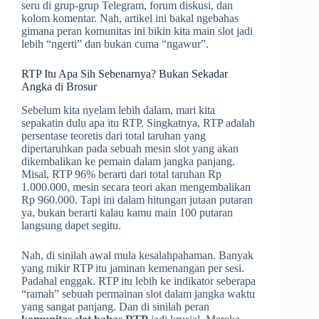
seru di grup-grup Telegram, forum diskusi, dan
kolom komentar. Nah, artikel ini bakal ngebahas
gimana peran komunitas ini bikin kita main slot jadi
lebih “ngerti” dan bukan cuma “ngawur”.
RTP Itu Apa Sih Sebenarnya? Bukan Sekadar
Angka di Brosur
Sebelum kita nyelam lebih dalam, mari kita
sepakatin dulu apa itu RTP. Singkatnya, RTP adalah
persentase teoretis dari total taruhan yang
dipertaruhkan pada sebuah mesin slot yang akan
dikembalikan ke pemain dalam jangka panjang.
Misal, RTP 96% berarti dari total taruhan Rp
1.000.000, mesin secara teori akan mengembalikan
Rp 960.000. Tapi ini dalam hitungan jutaan putaran
ya, bukan berarti kalau kamu main 100 putaran
langsung dapet segitu.
Nah, di sinilah awal mula kesalahpahaman. Banyak
yang mikir RTP itu jaminan kemenangan per sesi.
Padahal enggak. RTP itu lebih ke indikator seberapa
“ramah” sebuah permainan slot dalam jangka waktu
yang sangat panjang. Dan di sinilah peran