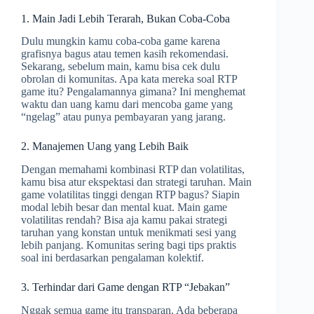
1. Main Jadi Lebih Terarah, Bukan Coba-Coba
Dulu mungkin kamu coba-coba game karena
grafisnya bagus atau temen kasih rekomendasi.
Sekarang, sebelum main, kamu bisa cek dulu
obrolan di komunitas. Apa kata mereka soal RTP
game itu? Pengalamannya gimana? Ini menghemat
waktu dan uang kamu dari mencoba game yang
“ngelag” atau punya pembayaran yang jarang.
2. Manajemen Uang yang Lebih Baik
Dengan memahami kombinasi RTP dan volatilitas,
kamu bisa atur ekspektasi dan strategi taruhan. Main
game volatilitas tinggi dengan RTP bagus? Siapin
modal lebih besar dan mental kuat. Main game
volatilitas rendah? Bisa aja kamu pakai strategi
taruhan yang konstan untuk menikmati sesi yang
lebih panjang. Komunitas sering bagi tips praktis
soal ini berdasarkan pengalaman kolektif.
3. Terhindar dari Game dengan RTP “Jebakan”
Nggak semua game itu transparan. Ada beberapa