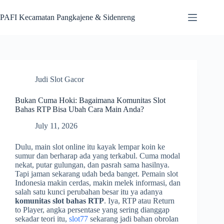
Skip
to
PAFI Kecamatan Pangkajene & Sidenreng
content
Judi Slot Gacor
Bukan Cuma Hoki: Bagaimana Komunitas Slot
Bahas RTP Bisa Ubah Cara Main Anda?
July 11, 2026
Dulu, main slot online itu kayak lempar koin ke
sumur dan berharap ada yang terkabul. Cuma modal
nekat, putar gulungan, dan pasrah sama hasilnya.
Tapi jaman sekarang udah beda banget. Pemain slot
Indonesia makin cerdas, makin melek informasi, dan
salah satu kunci perubahan besar itu ya adanya
komunitas slot bahas RTP
. Iya, RTP atau Return
to Player, angka persentase yang sering dianggap
sekadar teori itu,
slot77
sekarang jadi bahan obrolan