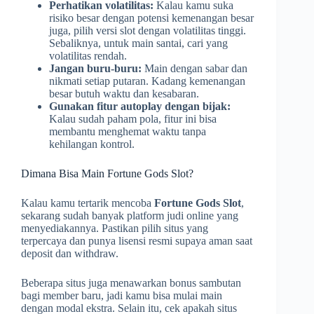
Perhatikan volatilitas:
Kalau kamu suka
risiko besar dengan potensi kemenangan besar
juga, pilih versi slot dengan volatilitas tinggi.
Sebaliknya, untuk main santai, cari yang
volatilitas rendah.
Jangan buru-buru:
Main dengan sabar dan
nikmati setiap putaran. Kadang kemenangan
besar butuh waktu dan kesabaran.
Gunakan fitur autoplay dengan bijak:
Kalau sudah paham pola, fitur ini bisa
membantu menghemat waktu tanpa
kehilangan kontrol.
Dimana Bisa Main Fortune Gods Slot?
Kalau kamu tertarik mencoba
Fortune Gods Slot
,
sekarang sudah banyak platform judi online yang
menyediakannya. Pastikan pilih situs yang
terpercaya dan punya lisensi resmi supaya aman saat
deposit dan withdraw.
Beberapa situs juga menawarkan bonus sambutan
bagi member baru, jadi kamu bisa mulai main
dengan modal ekstra. Selain itu, cek apakah situs