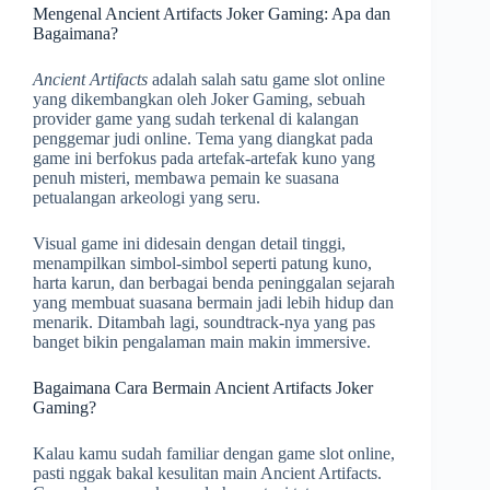
Mengenal Ancient Artifacts Joker Gaming: Apa dan
Bagaimana?
Ancient Artifacts
adalah salah satu game slot online
yang dikembangkan oleh Joker Gaming, sebuah
provider game yang sudah terkenal di kalangan
penggemar judi online. Tema yang diangkat pada
game ini berfokus pada artefak-artefak kuno yang
penuh misteri, membawa pemain ke suasana
petualangan arkeologi yang seru.
Visual game ini didesain dengan detail tinggi,
menampilkan simbol-simbol seperti patung kuno,
harta karun, dan berbagai benda peninggalan sejarah
yang membuat suasana bermain jadi lebih hidup dan
menarik. Ditambah lagi, soundtrack-nya yang pas
banget bikin pengalaman main makin immersive.
Bagaimana Cara Bermain Ancient Artifacts Joker
Gaming?
Kalau kamu sudah familiar dengan game slot online,
pasti nggak bakal kesulitan main Ancient Artifacts.