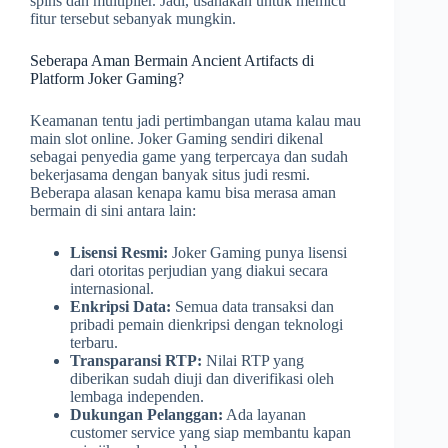
spins dan multiplier. Jadi, usahakan untuk memicu
fitur tersebut sebanyak mungkin.
Seberapa Aman Bermain Ancient Artifacts di
Platform Joker Gaming?
Keamanan tentu jadi pertimbangan utama kalau mau
main slot online. Joker Gaming sendiri dikenal
sebagai penyedia game yang terpercaya dan sudah
bekerjasama dengan banyak situs judi resmi.
Beberapa alasan kenapa kamu bisa merasa aman
bermain di sini antara lain:
Lisensi Resmi:
Joker Gaming punya lisensi
dari otoritas perjudian yang diakui secara
internasional.
Enkripsi Data:
Semua data transaksi dan
pribadi pemain dienkripsi dengan teknologi
terbaru.
Transparansi RTP:
Nilai RTP yang
diberikan sudah diuji dan diverifikasi oleh
lembaga independen.
Dukungan Pelanggan:
Ada layanan
customer service yang siap membantu kapan