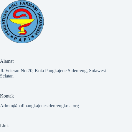
Alamat
Jl. Veteran No.70, Kota Pangkajene Sidenreng, Sulawesi
Selatan
Kontak
Admin@pafipangkajenesidenrengkota.org
Link