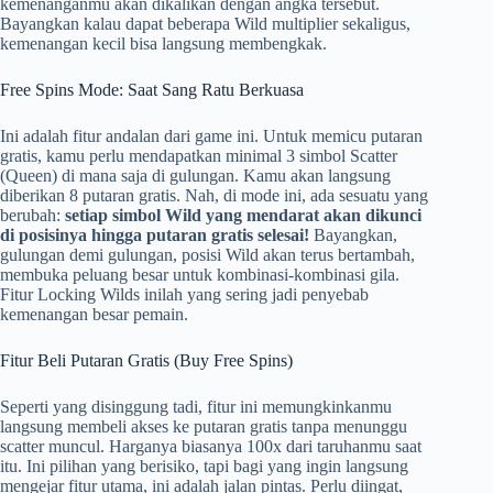
kemenanganmu akan dikalikan dengan angka tersebut.
Bayangkan kalau dapat beberapa Wild multiplier sekaligus,
kemenangan kecil bisa langsung membengkak.
Free Spins Mode: Saat Sang Ratu Berkuasa
Ini adalah fitur andalan dari game ini. Untuk memicu putaran
gratis, kamu perlu mendapatkan minimal 3 simbol Scatter
(Queen) di mana saja di gulungan. Kamu akan langsung
diberikan 8 putaran gratis. Nah, di mode ini, ada sesuatu yang
berubah:
setiap simbol Wild yang mendarat akan dikunci
di posisinya hingga putaran gratis selesai!
Bayangkan,
gulungan demi gulungan, posisi Wild akan terus bertambah,
membuka peluang besar untuk kombinasi-kombinasi gila.
Fitur Locking Wilds inilah yang sering jadi penyebab
kemenangan besar pemain.
Fitur Beli Putaran Gratis (Buy Free Spins)
Seperti yang disinggung tadi, fitur ini memungkinkanmu
langsung membeli akses ke putaran gratis tanpa menunggu
scatter muncul. Harganya biasanya 100x dari taruhanmu saat
itu. Ini pilihan yang berisiko, tapi bagi yang ingin langsung
mengejar fitur utama, ini adalah jalan pintas. Perlu diingat,