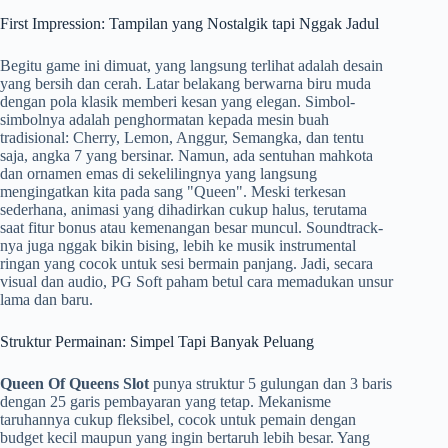
First Impression: Tampilan yang Nostalgik tapi Nggak Jadul
Begitu game ini dimuat, yang langsung terlihat adalah desain
yang bersih dan cerah. Latar belakang berwarna biru muda
dengan pola klasik memberi kesan yang elegan. Simbol-
simbolnya adalah penghormatan kepada mesin buah
tradisional: Cherry, Lemon, Anggur, Semangka, dan tentu
saja, angka 7 yang bersinar. Namun, ada sentuhan mahkota
dan ornamen emas di sekelilingnya yang langsung
mengingatkan kita pada sang "Queen". Meski terkesan
sederhana, animasi yang dihadirkan cukup halus, terutama
saat fitur bonus atau kemenangan besar muncul. Soundtrack-
nya juga nggak bikin bising, lebih ke musik instrumental
ringan yang cocok untuk sesi bermain panjang. Jadi, secara
visual dan audio, PG Soft paham betul cara memadukan unsur
lama dan baru.
Struktur Permainan: Simpel Tapi Banyak Peluang
Queen Of Queens Slot
punya struktur 5 gulungan dan 3 baris
dengan 25 garis pembayaran yang tetap. Mekanisme
taruhannya cukup fleksibel, cocok untuk pemain dengan
budget kecil maupun yang ingin bertaruh lebih besar. Yang