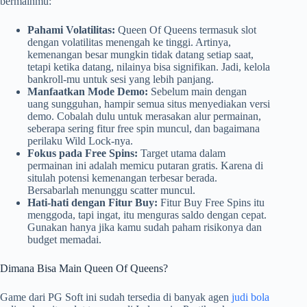
bermainmu:
Pahami Volatilitas:
Queen Of Queens termasuk slot
dengan volatilitas menengah ke tinggi. Artinya,
kemenangan besar mungkin tidak datang setiap saat,
tetapi ketika datang, nilainya bisa signifikan. Jadi, kelola
bankroll-mu untuk sesi yang lebih panjang.
Manfaatkan Mode Demo:
Sebelum main dengan
uang sungguhan, hampir semua situs menyediakan versi
demo. Cobalah dulu untuk merasakan alur permainan,
seberapa sering fitur free spin muncul, dan bagaimana
perilaku Wild Lock-nya.
Fokus pada Free Spins:
Target utama dalam
permainan ini adalah memicu putaran gratis. Karena di
situlah potensi kemenangan terbesar berada.
Bersabarlah menunggu scatter muncul.
Hati-hati dengan Fitur Buy:
Fitur Buy Free Spins itu
menggoda, tapi ingat, itu menguras saldo dengan cepat.
Gunakan hanya jika kamu sudah paham risikonya dan
budget memadai.
Dimana Bisa Main Queen Of Queens?
Game dari PG Soft ini sudah tersedia di banyak agen
judi bola