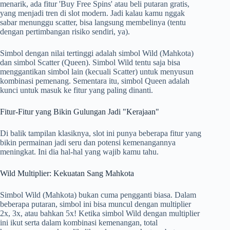
menarik, ada fitur 'Buy Free Spins' atau beli putaran gratis,
yang menjadi tren di slot modern. Jadi kalau kamu nggak
sabar menunggu scatter, bisa langsung membelinya (tentu
dengan pertimbangan risiko sendiri, ya).
Simbol dengan nilai tertinggi adalah simbol Wild (Mahkota)
dan simbol Scatter (Queen). Simbol Wild tentu saja bisa
menggantikan simbol lain (kecuali Scatter) untuk menyusun
kombinasi pemenang. Sementara itu, simbol Queen adalah
kunci untuk masuk ke fitur yang paling dinanti.
Fitur-Fitur yang Bikin Gulungan Jadi "Kerajaan"
Di balik tampilan klasiknya, slot ini punya beberapa fitur yang
bikin permainan jadi seru dan potensi kemenangannya
meningkat. Ini dia hal-hal yang wajib kamu tahu.
Wild Multiplier: Kekuatan Sang Mahkota
Simbol Wild (Mahkota) bukan cuma pengganti biasa. Dalam
beberapa putaran, simbol ini bisa muncul dengan multiplier
2x, 3x, atau bahkan 5x! Ketika simbol Wild dengan multiplier
ini ikut serta dalam kombinasi kemenangan, total