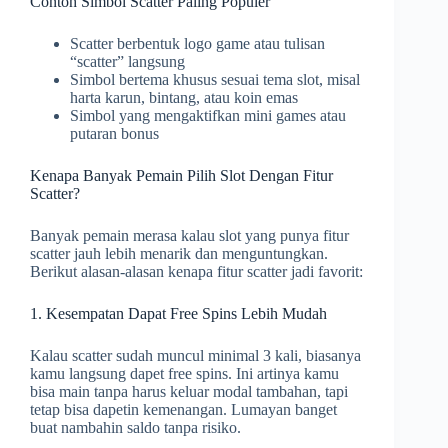
Contoh Simbol Scatter Paling Populer
Scatter berbentuk logo game atau tulisan
“scatter” langsung
Simbol bertema khusus sesuai tema slot, misal
harta karun, bintang, atau koin emas
Simbol yang mengaktifkan mini games atau
putaran bonus
Kenapa Banyak Pemain Pilih Slot Dengan Fitur
Scatter?
Banyak pemain merasa kalau slot yang punya fitur
scatter jauh lebih menarik dan menguntungkan.
Berikut alasan-alasan kenapa fitur scatter jadi favorit:
1. Kesempatan Dapat Free Spins Lebih Mudah
Kalau scatter sudah muncul minimal 3 kali, biasanya
kamu langsung dapet free spins. Ini artinya kamu
bisa main tanpa harus keluar modal tambahan, tapi
tetap bisa dapetin kemenangan. Lumayan banget
buat nambahin saldo tanpa risiko.