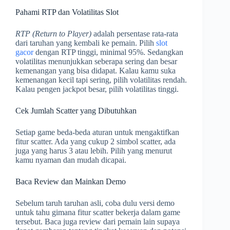
Pahami RTP dan Volatilitas Slot
RTP (Return to Player)
adalah persentase rata-rata
dari taruhan yang kembali ke pemain. Pilih
slot
gacor
dengan RTP tinggi, minimal 95%. Sedangkan
volatilitas menunjukkan seberapa sering dan besar
kemenangan yang bisa didapat. Kalau kamu suka
kemenangan kecil tapi sering, pilih volatilitas rendah.
Kalau pengen jackpot besar, pilih volatilitas tinggi.
Cek Jumlah Scatter yang Dibutuhkan
Setiap game beda-beda aturan untuk mengaktifkan
fitur scatter. Ada yang cukup 2 simbol scatter, ada
juga yang harus 3 atau lebih. Pilih yang menurut
kamu nyaman dan mudah dicapai.
Baca Review dan Mainkan Demo
Sebelum taruh taruhan asli, coba dulu versi demo
untuk tahu gimana fitur scatter bekerja dalam game
tersebut. Baca juga review dari pemain lain supaya