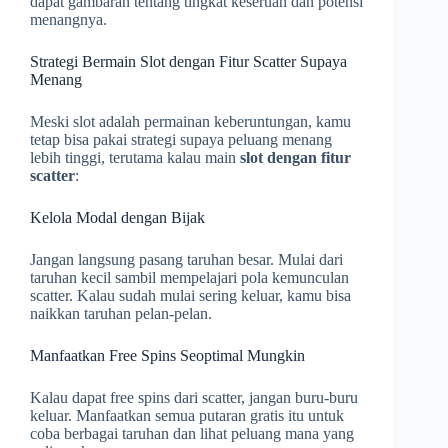
dapat gambaran tentang tingkat keseruan dan potensi
menangnya.
Strategi Bermain Slot dengan Fitur Scatter Supaya
Menang
Meski slot adalah permainan keberuntungan, kamu
tetap bisa pakai strategi supaya peluang menang
lebih tinggi, terutama kalau main
slot dengan fitur
scatter
:
Kelola Modal dengan Bijak
Jangan langsung pasang taruhan besar. Mulai dari
taruhan kecil sambil mempelajari pola kemunculan
scatter. Kalau sudah mulai sering keluar, kamu bisa
naikkan taruhan pelan-pelan.
Manfaatkan Free Spins Seoptimal Mungkin
Kalau dapat free spins dari scatter, jangan buru-buru
keluar. Manfaatkan semua putaran gratis itu untuk
coba berbagai taruhan dan lihat peluang mana yang