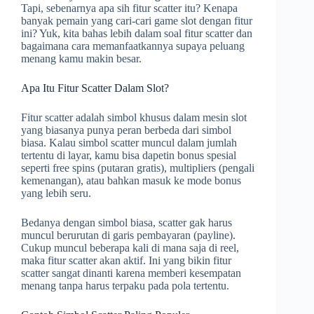
Tapi, sebenarnya apa sih fitur scatter itu? Kenapa
banyak pemain yang cari-cari game slot dengan fitur
ini? Yuk, kita bahas lebih dalam soal fitur scatter dan
bagaimana cara memanfaatkannya supaya peluang
menang kamu makin besar.
Apa Itu Fitur Scatter Dalam Slot?
Fitur scatter adalah simbol khusus dalam mesin slot
yang biasanya punya peran berbeda dari simbol
biasa. Kalau simbol scatter muncul dalam jumlah
tertentu di layar, kamu bisa dapetin bonus spesial
seperti free spins (putaran gratis), multipliers (pengali
kemenangan), atau bahkan masuk ke mode bonus
yang lebih seru.
Bedanya dengan simbol biasa, scatter gak harus
muncul berurutan di garis pembayaran (payline).
Cukup muncul beberapa kali di mana saja di reel,
maka fitur scatter akan aktif. Ini yang bikin fitur
scatter sangat dinanti karena memberi kesempatan
menang tanpa harus terpaku pada pola tertentu.