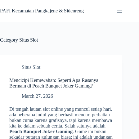
Skip
to
PAFI Kecamatan Pangkajene & Sidenreng
content
Category
Situs Slot
Situs Slot
Mencicipi Kemewahan: Seperti Apa Rasanya
Bermain di Peach Banquet Joker Gaming?
March 27, 2026
Di tengah lautan slot online yang muncul setiap hari,
ada beberapa judul yang berhasil mencuri perhatian
bukan cuma karena grafisnya, tapi karena membawa
kita ke dalam sebuah cerita. Salah satunya adalah
Peach Banquet Joker Gaming
. Game ini bukan
sekadar putaran gulungan biasa; ini adalah undangan