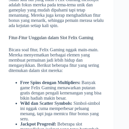
adalah fokus mereka pada tema-tema unik dan
gameplay yang mudah dipahami tapi tetap
menantang. Mereka juga kerap menghadirkan fitur
bonus yang menarik, sehingga pemain merasa selalu
ada kejutan setiap kali spin.
Fitur-Fitur Unggulan dalam Slot Felix Gaming
Bicara soal fitur, Felix Gaming nggak main-main.
Mereka menyematkan berbagai elemen yang
membuat permainan jadi lebih hidup dan
mengasyikkan. Berikut beberapa fitur yang sering
ditemukan dalam slot mereka:
Free Spins dengan Multipliers:
Banyak
game Felix Gaming menawarkan putaran
gratis dengan pengali kemenangan yang bisa
bikin hadiah makin besar.
Wild dan Scatter Symbols:
Simbol-simbol
ini nggak cuma memperbesar peluang
menang, tapi juga memicu fitur bonus yang
seru.
Jackpot Progresif:
Beberapa slot