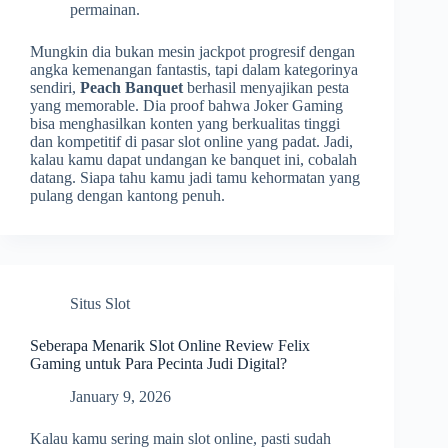
permainan.
Mungkin dia bukan mesin jackpot progresif dengan
angka kemenangan fantastis, tapi dalam kategorinya
sendiri,
Peach Banquet
berhasil menyajikan pesta
yang memorable. Dia proof bahwa Joker Gaming
bisa menghasilkan konten yang berkualitas tinggi
dan kompetitif di pasar slot online yang padat. Jadi,
kalau kamu dapat undangan ke banquet ini, cobalah
datang. Siapa tahu kamu jadi tamu kehormatan yang
pulang dengan kantong penuh.
Situs Slot
Seberapa Menarik Slot Online Review Felix
Gaming untuk Para Pecinta Judi Digital?
January 9, 2026
Kalau kamu sering main slot online, pasti sudah