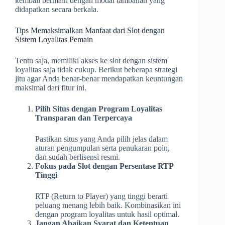
kembali bermain dengan modal tambahan yang
didapatkan secara berkala.
Tips Memaksimalkan Manfaat dari Slot dengan
Sistem Loyalitas Pemain
Tentu saja, memiliki akses ke slot dengan sistem
loyalitas saja tidak cukup. Berikut beberapa strategi
jitu agar Anda benar-benar mendapatkan keuntungan
maksimal dari fitur ini.
Pilih Situs dengan Program Loyalitas
Transparan dan Terpercaya
Pastikan situs yang Anda pilih jelas dalam
aturan pengumpulan serta penukaran poin,
dan sudah berlisensi resmi.
Fokus pada Slot dengan Persentase RTP
Tinggi
RTP (Return to Player) yang tinggi berarti
peluang menang lebih baik. Kombinasikan ini
dengan program loyalitas untuk hasil optimal.
Jangan Abaikan Syarat dan Ketentuan