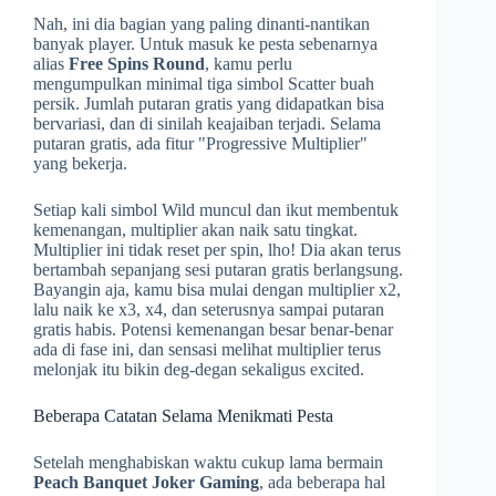
Nah, ini dia bagian yang paling dinanti-nantikan
banyak player. Untuk masuk ke pesta sebenarnya
alias
Free Spins Round
, kamu perlu
mengumpulkan minimal tiga simbol Scatter buah
persik. Jumlah putaran gratis yang didapatkan bisa
bervariasi, dan di sinilah keajaiban terjadi. Selama
putaran gratis, ada fitur "Progressive Multiplier"
yang bekerja.
Setiap kali simbol Wild muncul dan ikut membentuk
kemenangan, multiplier akan naik satu tingkat.
Multiplier ini tidak reset per spin, lho! Dia akan terus
bertambah sepanjang sesi putaran gratis berlangsung.
Bayangin aja, kamu bisa mulai dengan multiplier x2,
lalu naik ke x3, x4, dan seterusnya sampai putaran
gratis habis. Potensi kemenangan besar benar-benar
ada di fase ini, dan sensasi melihat multiplier terus
melonjak itu bikin deg-degan sekaligus excited.
Beberapa Catatan Selama Menikmati Pesta
Setelah menghabiskan waktu cukup lama bermain
Peach Banquet Joker Gaming
, ada beberapa hal