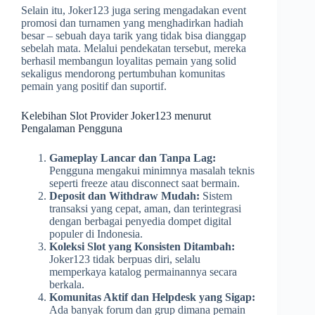
Selain itu, Joker123 juga sering mengadakan event
promosi dan turnamen yang menghadirkan hadiah
besar – sebuah daya tarik yang tidak bisa dianggap
sebelah mata. Melalui pendekatan tersebut, mereka
berhasil membangun loyalitas pemain yang solid
sekaligus mendorong pertumbuhan komunitas
pemain yang positif dan suportif.
Kelebihan Slot Provider Joker123 menurut
Pengalaman Pengguna
Gameplay Lancar dan Tanpa Lag:
Pengguna mengakui minimnya masalah teknis
seperti freeze atau disconnect saat bermain.
Deposit dan Withdraw Mudah:
Sistem
transaksi yang cepat, aman, dan terintegrasi
dengan berbagai penyedia dompet digital
populer di Indonesia.
Koleksi Slot yang Konsisten Ditambah:
Joker123 tidak berpuas diri, selalu
memperkaya katalog permainannya secara
berkala.
Komunitas Aktif dan Helpdesk yang Sigap:
Ada banyak forum dan grup dimana pemain