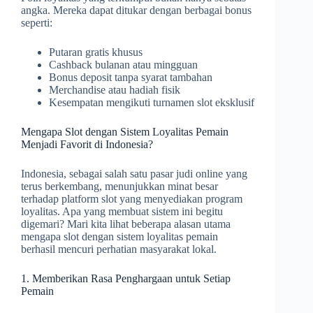
angka. Mereka dapat ditukar dengan berbagai bonus
seperti:
Putaran gratis khusus
Cashback bulanan atau mingguan
Bonus deposit tanpa syarat tambahan
Merchandise atau hadiah fisik
Kesempatan mengikuti turnamen slot eksklusif
Mengapa Slot dengan Sistem Loyalitas Pemain
Menjadi Favorit di Indonesia?
Indonesia, sebagai salah satu pasar judi online yang
terus berkembang, menunjukkan minat besar
terhadap platform slot yang menyediakan program
loyalitas. Apa yang membuat sistem ini begitu
digemari? Mari kita lihat beberapa alasan utama
mengapa slot dengan sistem loyalitas pemain
berhasil mencuri perhatian masyarakat lokal.
1. Memberikan Rasa Penghargaan untuk Setiap
Pemain