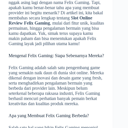
nggak asing lagi dengan nama Felix Gaming. Tapi,
apakah kamu benar-benar tahu apa yang membuat
provider ini begitu menarik? Di artikel ini, kita bakal
membahas secara lengkap tentang
Slot Online
Review Felix Gaming
, mulai dari fitur unik, kualitas
permainan, hingga pengalaman bermain yang bisa
kamu dapatkan. Yuk, simak terus supaya kamu
makin paham dan bisa menentukan apakah Felix
Gaming layak jadi pilihan utama kamu!
Mengenal Felix Gaming: Siapa Sebenarnya Mereka?
Felix Gaming adalah salah satu pengembang game
yang semakin naik daun di dunia slot online. Mereka
dikenal dengan inovasi dan desain game yang fresh,
serta menghadirkan pengalaman bermain yang
berbeda dari provider lain. Meskipun belum
seterkenal beberapa raksasa industri, Felix Gaming
berhasil mencuri perhatian banyak pemain berkat
kreativitas dan kualitas produk mereka.
Apa yang Membuat Felix Gaming Berbeda?
Salah satu hal yang bikin Felix Gaming menonjol