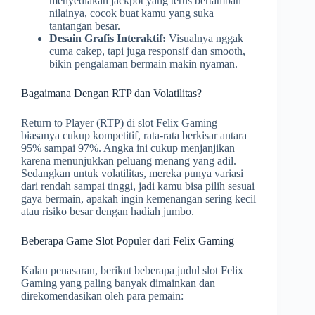
menyediakan jackpot yang terus bertambah
nilainya, cocok buat kamu yang suka
tantangan besar.
Desain Grafis Interaktif:
Visualnya nggak
cuma cakep, tapi juga responsif dan smooth,
bikin pengalaman bermain makin nyaman.
Bagaimana Dengan RTP dan Volatilitas?
Return to Player (RTP) di slot Felix Gaming
biasanya cukup kompetitif, rata-rata berkisar antara
95% sampai 97%. Angka ini cukup menjanjikan
karena menunjukkan peluang menang yang adil.
Sedangkan untuk volatilitas, mereka punya variasi
dari rendah sampai tinggi, jadi kamu bisa pilih sesuai
gaya bermain, apakah ingin kemenangan sering kecil
atau risiko besar dengan hadiah jumbo.
Beberapa Game Slot Populer dari Felix Gaming
Kalau penasaran, berikut beberapa judul slot Felix
Gaming yang paling banyak dimainkan dan
direkomendasikan oleh para pemain: