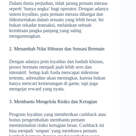
Dalam dunia perjudian, tidak jarang pemain merasa
seperti ‘hanya angka’ bagi operator. Dengan adanya
sistem loyalitas, para pemain merasa dihargai dan
diikutsertakan dalam sesuatu yang lebih besar. Ini
bukan sekadar transaksi, melainkan sebuah
kemitraan jangka panjang yang saling
menguntungkan.
2. Menambah Nilai Hiburan dan Sensasi Bermain
Dengan adanya poin loyalitas dan hadiah khusus,
proses bermain menjadi jauh lebih seru dan
interaktif. Setiap kali Anda mencapai milestone
tertentu, adrenaline akan meningkat, karena bukan
hanya mencari kemenangan di game, tapi juga
mengejar reward yang nyata.
3. Membantu Mengelola Risiko dan Kerugian
Program loyalitas yang memberikan cashback atau
bonus pengembalian membantu pemain
meminimalisir risiko kerugian besar. Cashback ini
bisa menjadi ‘umpan’ yang membawa pemain