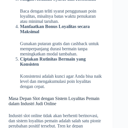
Baca dengan teliti syarat penggunaan poin
loyalitas, misalnya batas waktu penukaran
atau minimal taruhan.
Manfaatkan Bonus Loyalitas secara
Maksimal
Gunakan putaran gratis dan cashback untuk
memperpanjang durasi bermain tanpa
meningkatkan modal tambahan.
Ciptakan Rutinitas Bermain yang
Konsisten
Konsistensi adalah kunci agar Anda bisa naik
level dan mengakumulasi poin loyalitas
dengan cepat.
Masa Depan Slot dengan Sistem Loyalitas Pemain
dalam Industri Judi Online
Industri slot online tidak akan berhenti berinovasi,
dan sistem loyalitas pemain adalah salah satu pionir
perubahan positif tersebut. Tren ke depan