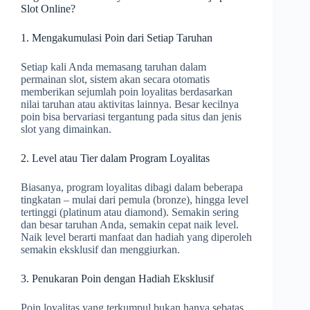
Slot Online?
1. Mengakumulasi Poin dari Setiap Taruhan
Setiap kali Anda memasang taruhan dalam
permainan slot, sistem akan secara otomatis
memberikan sejumlah poin loyalitas berdasarkan
nilai taruhan atau aktivitas lainnya. Besar kecilnya
poin bisa bervariasi tergantung pada situs dan jenis
slot yang dimainkan.
2. Level atau Tier dalam Program Loyalitas
Biasanya, program loyalitas dibagi dalam beberapa
tingkatan – mulai dari pemula (bronze), hingga level
tertinggi (platinum atau diamond). Semakin sering
dan besar taruhan Anda, semakin cepat naik level.
Naik level berarti manfaat dan hadiah yang diperoleh
semakin eksklusif dan menggiurkan.
3. Penukaran Poin dengan Hadiah Eksklusif
Poin loyalitas yang terkumpul bukan hanya sebatas