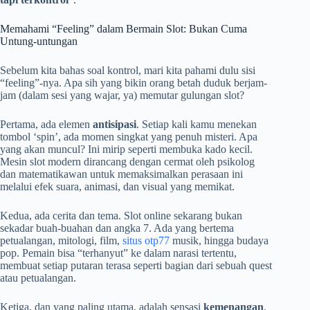
Memahami “Feeling” dalam Bermain Slot: Bukan Cuma
Untung-untungan
Sebelum kita bahas soal kontrol, mari kita pahami dulu sisi
“feeling”-nya. Apa sih yang bikin orang betah duduk berjam-
jam (dalam sesi yang wajar, ya) memutar gulungan slot?
Pertama, ada elemen
antisipasi
. Setiap kali kamu menekan
tombol ‘spin’, ada momen singkat yang penuh misteri. Apa
yang akan muncul? Ini mirip seperti membuka kado kecil.
Mesin slot modern dirancang dengan cermat oleh psikolog
dan matematikawan untuk memaksimalkan perasaan ini
melalui efek suara, animasi, dan visual yang memikat.
Kedua, ada cerita dan tema. Slot online sekarang bukan
sekadar buah-buahan dan angka 7. Ada yang bertema
petualangan, mitologi, film,
situs otp77
musik, hingga budaya
pop. Pemain bisa “terhanyut” ke dalam narasi tertentu,
membuat setiap putaran terasa seperti bagian dari sebuah quest
atau petualangan.
Ketiga, dan yang paling utama, adalah sensasi
kemenangan
,