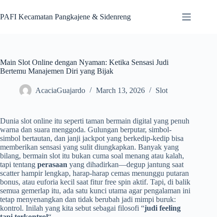
Skip
to
PAFI Kecamatan Pangkajene & Sidenreng
content
Main Slot Online dengan Nyaman: Ketika Sensasi Judi
Bertemu Manajemen Diri yang Bijak
AcaciaGuajardo
March 13, 2026
Slot
Dunia slot online itu seperti taman bermain digital yang penuh
warna dan suara menggoda. Gulungan berputar, simbol-
simbol bertautan, dan janji jackpot yang berkedip-kedip bisa
memberikan sensasi yang sulit diungkapkan. Banyak yang
bilang, bermain slot itu bukan cuma soal menang atau kalah,
tapi tentang
perasaan
yang dihadirkan—degup jantung saat
scatter hampir lengkap, harap-harap cemas menunggu putaran
bonus, atau euforia kecil saat fitur free spin aktif. Tapi, di balik
semua gemerlap itu, ada satu kunci utama agar pengalaman ini
tetap menyenangkan dan tidak berubah jadi mimpi buruk:
kontrol. Inilah yang kita sebut sebagai filosofi “
judi feeling
tapi terkontrol
“.