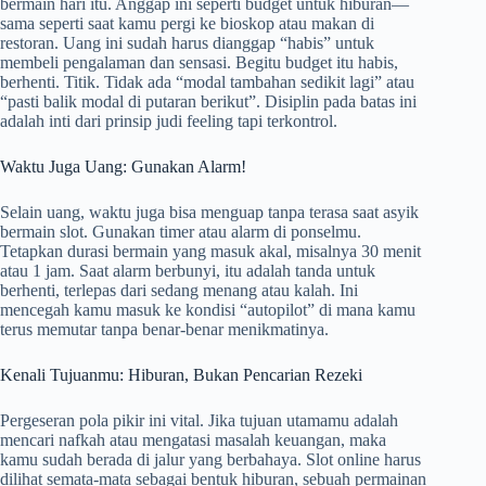
bermain hari itu. Anggap ini seperti budget untuk hiburan—
sama seperti saat kamu pergi ke bioskop atau makan di
restoran. Uang ini sudah harus dianggap “habis” untuk
membeli pengalaman dan sensasi. Begitu budget itu habis,
berhenti. Titik. Tidak ada “modal tambahan sedikit lagi” atau
“pasti balik modal di putaran berikut”. Disiplin pada batas ini
adalah inti dari prinsip judi feeling tapi terkontrol.
Waktu Juga Uang: Gunakan Alarm!
Selain uang, waktu juga bisa menguap tanpa terasa saat asyik
bermain slot. Gunakan timer atau alarm di ponselmu.
Tetapkan durasi bermain yang masuk akal, misalnya 30 menit
atau 1 jam. Saat alarm berbunyi, itu adalah tanda untuk
berhenti, terlepas dari sedang menang atau kalah. Ini
mencegah kamu masuk ke kondisi “autopilot” di mana kamu
terus memutar tanpa benar-benar menikmatinya.
Kenali Tujuanmu: Hiburan, Bukan Pencarian Rezeki
Pergeseran pola pikir ini vital. Jika tujuan utamamu adalah
mencari nafkah atau mengatasi masalah keuangan, maka
kamu sudah berada di jalur yang berbahaya. Slot online harus
dilihat semata-mata sebagai bentuk hiburan, sebuah permainan