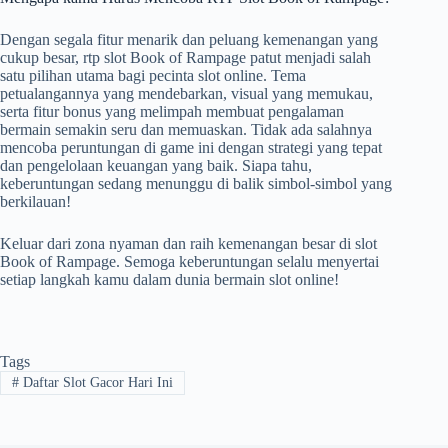
Dengan segala fitur menarik dan peluang kemenangan yang
cukup besar, rtp slot Book of Rampage patut menjadi salah
satu pilihan utama bagi pecinta slot online. Tema
petualangannya yang mendebarkan, visual yang memukau,
serta fitur bonus yang melimpah membuat pengalaman
bermain semakin seru dan memuaskan. Tidak ada salahnya
mencoba peruntungan di game ini dengan strategi yang tepat
dan pengelolaan keuangan yang baik. Siapa tahu,
keberuntungan sedang menunggu di balik simbol-simbol yang
berkilauan!
Keluar dari zona nyaman dan raih kemenangan besar di slot
Book of Rampage. Semoga keberuntungan selalu menyertai
setiap langkah kamu dalam dunia bermain slot online!
Tags
#
Daftar Slot Gacor Hari Ini