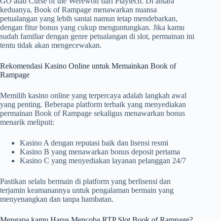
GO atau Curse of the Werewolf dari Playtech. Di antara
keduanya, Book of Rampage menawarkan nuansa
petualangan yang lebih santai namun tetap mendebarkan,
dengan fitur bonus yang cukup menguntungkan. Jika kamu
sudah familiar dengan genre petualangan di slot, permainan ini
tentu tidak akan mengecewakan.
Rekomendasi Kasino Online untuk Memainkan Book of
Rampage
Memilih kasino online yang terpercaya adalah langkah awal
yang penting. Beberapa platform terbaik yang menyediakan
permainan Book of Rampage sekaligus menawarkan bonus
menarik meliputi:
Kasino A dengan reputasi baik dan lisensi resmi
Kasino B yang menawarkan bonus deposit pertama
Kasino C yang menyediakan layanan pelanggan 24/7
Pastikan selalu bermain di platform yang berlisensi dan
terjamin keamanannya untuk pengalaman bermain yang
menyenangkan dan tanpa hambatan.
Mengapa kamu Harus Mencoba RTP Slot Book of Rampage?