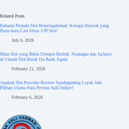
Related Posts
Rahasia Pemain Slot Berpengalaman: Kenapa Banyak yang
Buru-buru Cari Akun VIP Slot?
July 6, 2026
Main Slot yang Bikin Dompet Berisik: Nostalgia dan Jackpot
di Ulasan Slot Break Da Bank Again
February 21, 2026
Apakah Slot Provider Review Spadegaming Layak Jadi
Pilihan Utama Para Pecinta Judi Online?
February 6, 2026