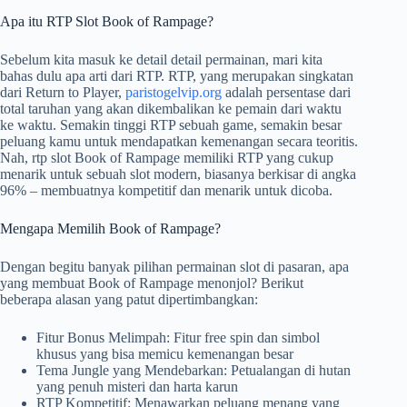
Apa itu RTP Slot Book of Rampage?
Sebelum kita masuk ke detail detail permainan, mari kita
bahas dulu apa arti dari RTP. RTP, yang merupakan singkatan
dari Return to Player,
paristogelvip.org
adalah persentase dari
total taruhan yang akan dikembalikan ke pemain dari waktu
ke waktu. Semakin tinggi RTP sebuah game, semakin besar
peluang kamu untuk mendapatkan kemenangan secara teoritis.
Nah, rtp slot Book of Rampage memiliki RTP yang cukup
menarik untuk sebuah slot modern, biasanya berkisar di angka
96% – membuatnya kompetitif dan menarik untuk dicoba.
Mengapa Memilih Book of Rampage?
Dengan begitu banyak pilihan permainan slot di pasaran, apa
yang membuat Book of Rampage menonjol? Berikut
beberapa alasan yang patut dipertimbangkan:
Fitur Bonus Melimpah: Fitur free spin dan simbol
khusus yang bisa memicu kemenangan besar
Tema Jungle yang Mendebarkan: Petualangan di hutan
yang penuh misteri dan harta karun
RTP Kompetitif: Menawarkan peluang menang yang