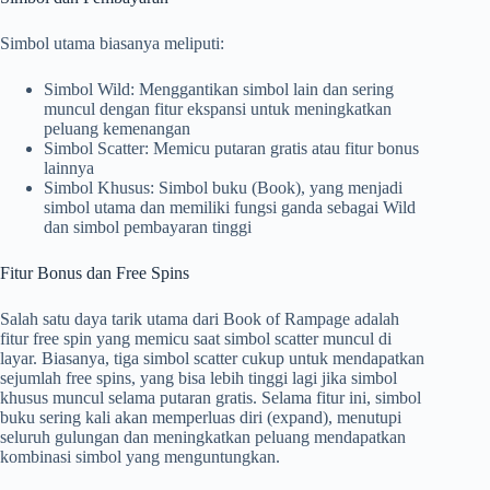
Simbol utama biasanya meliputi:
Simbol Wild: Menggantikan simbol lain dan sering
muncul dengan fitur ekspansi untuk meningkatkan
peluang kemenangan
Simbol Scatter: Memicu putaran gratis atau fitur bonus
lainnya
Simbol Khusus: Simbol buku (Book), yang menjadi
simbol utama dan memiliki fungsi ganda sebagai Wild
dan simbol pembayaran tinggi
Fitur Bonus dan Free Spins
Salah satu daya tarik utama dari Book of Rampage adalah
fitur free spin yang memicu saat simbol scatter muncul di
layar. Biasanya, tiga simbol scatter cukup untuk mendapatkan
sejumlah free spins, yang bisa lebih tinggi lagi jika simbol
khusus muncul selama putaran gratis. Selama fitur ini, simbol
buku sering kali akan memperluas diri (expand), menutupi
seluruh gulungan dan meningkatkan peluang mendapatkan
kombinasi simbol yang menguntungkan.