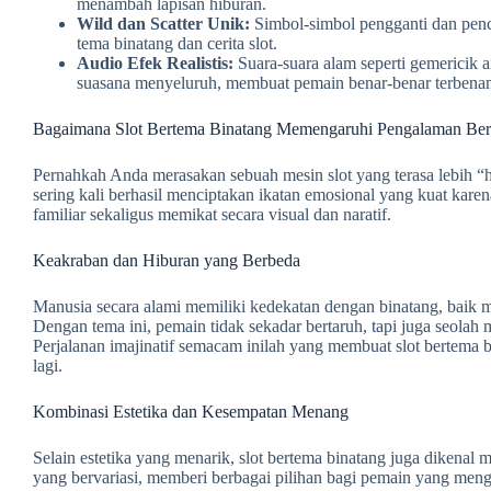
menambah lapisan hiburan.
Wild dan Scatter Unik:
Simbol-simbol pengganti dan penc
tema binatang dan cerita slot.
Audio Efek Realistis:
Suara-suara alam seperti gemericik 
suasana menyeluruh, membuat pemain benar-benar terbena
Bagaimana Slot Bertema Binatang Memengaruhi Pengalaman Be
Pernahkah Anda merasakan sebuah mesin slot yang terasa lebih “h
sering kali berhasil menciptakan ikatan emosional yang kuat ka
familiar sekaligus memikat secara visual dan naratif.
Keakraban dan Hiburan yang Berbeda
Manusia secara alami memiliki kedekatan dengan binatang, baik mel
Dengan tema ini, pemain tidak sekadar bertaruh, tapi juga seolah 
Perjalanan imajinatif semacam inilah yang membuat slot bertema
lagi.
Kombinasi Estetika dan Kesempatan Menang
Selain estetika yang menarik, slot bertema binatang juga dikenal m
yang bervariasi, memberi berbagai pilihan bagi pemain yang m