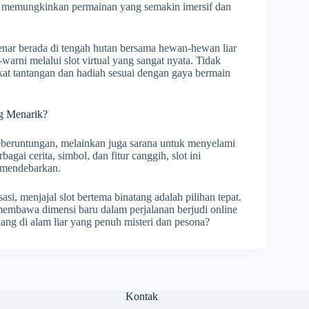
I) memungkinkan permainan yang semakin imersif dan
enar berada di tengah hutan bersama hewan-hewan liar
rni melalui slot virtual yang sangat nyata. Tidak
ngkat tantangan dan hadiah sesuai dengan gaya bermain
g Menarik?
eberuntungan, melainkan juga sarana untuk menyelami
gai cerita, simbol, dan fitur canggih, slot ini
a mendebarkan.
, menjajal slot bertema binatang adalah pilihan tepat.
membawa dimensi baru dalam perjalanan berjudi online
ng di alam liar yang penuh misteri dan pesona?
Kontak