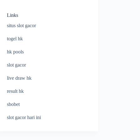
Links
situs slot gacor
togel hk
hk pools
slot gacor
live draw hk
result hk
sbobet
slot gacor hari ini