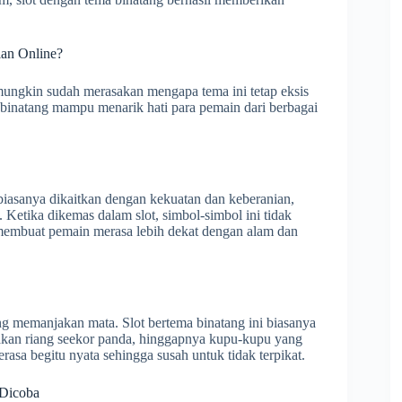
ian Online?
mungkin sudah merasakan mengapa tema ini tetap eksis
 binatang mampu menarik hati para pemain dari berbagai
biasanya dikaitkan dengan kekuatan dan keberanian,
Ketika dikemas dalam slot, simbol-simbol ini tidak
 membuat pemain merasa lebih dekat dengan alam dan
memanjakan mata. Slot bertema binatang ini biasanya
rakan riang seekor panda, hinggapnya kupu-kupu yang
asa begitu nyata sehingga susah untuk tidak terpikat.
 Dicoba