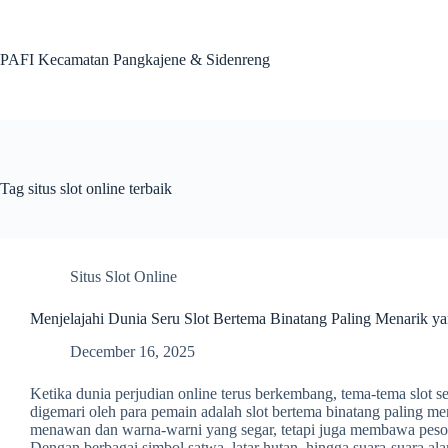
Skip
to
content
PAFI Kecamatan Pangkajene & Sidenreng
Tag
situs slot online terbaik
Situs Slot Online
Menjelajahi Dunia Seru Slot Bertema Binatang Paling Menarik
December 16, 2025
Ketika dunia perjudian online terus berkembang, tema-tema slot s
digemari oleh para pemain adalah slot bertema binatang paling 
menawan dan warna-warni yang segar, tetapi juga membawa peson
Dengan berbagai simbol satwa, latar hutan, hingga suara-suara al