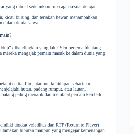
ar yang dibuat sedemikian rupa agar sesuai dengan
air, kicau burung, dan teriakan hewan menambahkan
m dalam dunia satwa.
rmain?
idup” dibandingkan yang lain? Slot bertema binatang
rena mereka mengajak pemain masuk ke dalam dunia yang
alui cerita, film, ataupun kehidupan sehari-hari.
menjelajahi hutan, padang rumput, atau lautan.
 binatang paling menarik dan membuat pemain kembali
emiliki tingkat volatilitas dan RTP (Return to Player)
engutamakan hiburan maupun yang mengejar kemenangan