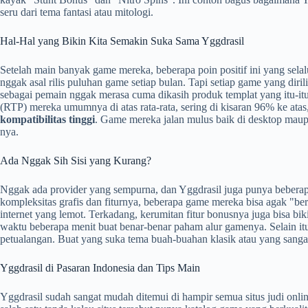
seru dari tema fantasi atau mitologi.
Hal-Hal yang Bikin Kita Semakin Suka Sama Yggdrasil
Setelah main banyak game mereka, beberapa poin positif ini yang selal
nggak asal rilis puluhan game setiap bulan. Tapi setiap game yang dirili
sebagai pemain nggak merasa cuma dikasih produk templat yang itu-it
(RTP) mereka umumnya di atas rata-rata, sering di kisaran 96% ke atas,
kompatibilitas tinggi
. Game mereka jalan mulus baik di desktop maup
nya.
Ada Nggak Sih Sisi yang Kurang?
Nggak ada provider yang sempurna, dan Yggdrasil juga punya bebera
kompleksitas grafis dan fiturnya, beberapa game mereka bisa agak "bera
internet yang lemot. Terkadang, kerumitan fitur bonusnya juga bisa bi
waktu beberapa menit buat benar-benar paham alur gamenya. Selain itu,
petualangan. Buat yang suka tema buah-buahan klasik atau yang sangat
Yggdrasil di Pasaran Indonesia dan Tips Main
Yggdrasil sudah sangat mudah ditemui di hampir semua situs judi onlin