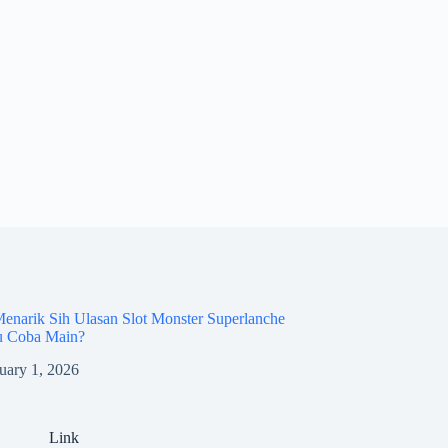
enarik Sih Ulasan Slot Monster Superlanche
u Coba Main?
uary 1, 2026
Link