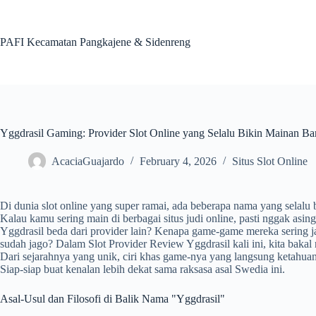
Skip
to
content
PAFI Kecamatan Pangkajene & Sidenreng
Yggdrasil Gaming: Provider Slot Online yang Selalu Bikin Mainan Ba
AcaciaGuajardo
February 4, 2026
Situs Slot Online
Di dunia slot online yang super ramai, ada beberapa nama yang selalu
Kalau kamu sering main di berbagai situs judi online, pasti nggak asin
Yggdrasil beda dari provider lain? Kenapa game-game mereka sering j
sudah jago? Dalam Slot Provider Review Yggdrasil kali ini, kita bakal n
Dari sejarahnya yang unik, ciri khas game-nya yang langsung ketahua
Siap-siap buat kenalan lebih dekat sama raksasa asal Swedia ini.
Asal-Usul dan Filosofi di Balik Nama "Yggdrasil"