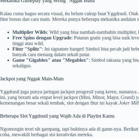
Mekanika Gameplay yang Sering "Nggak Biasa"
Kalau cuma bagus secara visual, itu belum cukup buat Yggdrasil. Otak 
fitur bonus dan cara main. Mereka punya beberapa mekanika andalan se
Multiplier Wilds
: Wild yang bisa nambah-nambahin multiplier, 
Free Spins dengan Upgrade
: Putaran gratis yang bisa naik le
tinggi atau wild.
Fitur "Splitz"
: Ini signature banget! Simbol bisa pecah jadi beb
banyak cara menang dalam sekali putar.
Game "Gigablox" atau "Megablox"
: Simbol raksasa yang bis
sekaligus.
Jackpot yang Nggak Main-Main
Yggdrasil juga punya jaringan jackpot progresif yang keren, namanya
ini, yang berarti ada empat level jackpot (Mini, Minor, Major, Grand) 
kemenangan besar sekali tembak, slot dengan fitur ini kayak
Joker Mill
Beberapa Slot Yggdrasil yang Wajib Ada di Playlist Kamu
Ngomongin teori sih gampang, tapi buktinya ada di game-nya. Berikut
coba, mewakili berbagai sisi kreativitas mereka.