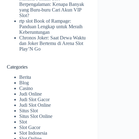
Berpengalaman: Kenapa Banyak
yang Buru-buru Cari Akun VIP
Slot?
rtp slot Book of Rampage:
Panduan Lengkap untuk Meraih
Keberuntungan
Chronos Joker: Saat Dewa Waktu
dan Joker Bertemu di Arena Slot
Play’N Go
Categories
Berita
Blog
Casino
Judi Online
Judi Slot Gacor
Judi Slot Online
Situs Slot
Situs Slot Online
Slot
Slot Gacor
Slot Indonesia
Slot Online