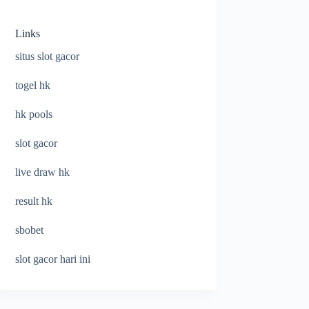
Links
situs slot gacor
togel hk
hk pools
slot gacor
live draw hk
result hk
sbobet
slot gacor hari ini