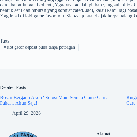
dan lihat gulungan berhenti, Yggdrasil adalah pilihan yang sulit ditol
bentuk seni dan hiburan yang sophisticated. Jadi, kalau kamu lagi bosa
Yggdrasil di lobi game favoritmu. Siap-siap buat diajak berpetualang 
Tags
#
slot gacor deposit pulsa tanpa potongan
Related Posts
Bosan Berganti Akun? Solusi Main Semua Game Cuma
Bingu
Pakai 1 Akun Saja!
Cara 
April 29, 2026
Alamat