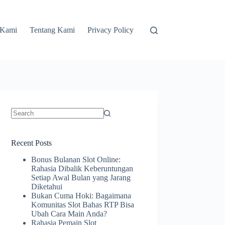
 Kami
Tentang Kami
Privacy Policy
No
results
Recent Posts
Bonus Bulanan Slot Online:
Rahasia Dibalik Keberuntungan
Setiap Awal Bulan yang Jarang
Diketahui
Bukan Cuma Hoki: Bagaimana
Komunitas Slot Bahas RTP Bisa
Ubah Cara Main Anda?
Rahasia Pemain Slot