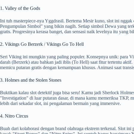
1. Valley of the Gods
Ini tuh masterpiece-nya Yggdrasil. Bertema Mesir kuno, slot ini ngga
Pengumpulan Simbol" yang bikin nagih. Setiap simbol Dewa yang terk
gratis. Progresinya kerasa banget, dan sensasi naik levelnya itu yang bi
2. Vikings Go Berzerk / Vikings Go To Hell
Seri Viking ini mungkin yang paling populer. Konsepnya unik: para Vik
darah (Berzerk) atau bahkan jadi iblis (To Hell) saat fitur tertentu a
memicu putaran gratis dengan kemampuan khusus. Animasi saat transisi
3. Holmes and the Stolen Stones
Buktikan kalau slot detektif juga bisa seru! Kamu jadi Sherlock Holme
"Investigation" di luar putaran dasar, di mana kamu memeriksa TKP,
lebih dari sekadar slot, ini pengalaman bermain yang immersive.
4. Nitro Circus
Buah dari kolaborasi dengan brand olahraga ekstrem terkenal. Slot ini 
kayak "Stunt Bonus" dan "Nitro Spins". Ini contoh bagus bagaimana Y