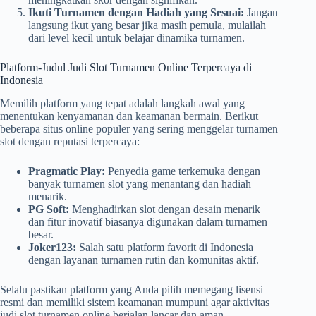
Ikuti Turnamen dengan Hadiah yang Sesuai:
Jangan
langsung ikut yang besar jika masih pemula, mulailah
dari level kecil untuk belajar dinamika turnamen.
Platform-Judul Judi Slot Turnamen Online Terpercaya di
Indonesia
Memilih platform yang tepat adalah langkah awal yang
menentukan kenyamanan dan keamanan bermain. Berikut
beberapa situs online populer yang sering menggelar turnamen
slot dengan reputasi terpercaya:
Pragmatic Play:
Penyedia game terkemuka dengan
banyak turnamen slot yang menantang dan hadiah
menarik.
PG Soft:
Menghadirkan slot dengan desain menarik
dan fitur inovatif biasanya digunakan dalam turnamen
besar.
Joker123:
Salah satu platform favorit di Indonesia
dengan layanan turnamen rutin dan komunitas aktif.
Selalu pastikan platform yang Anda pilih memegang lisensi
resmi dan memiliki sistem keamanan mumpuni agar aktivitas
judi slot turnamen online berjalan lancar dan aman.