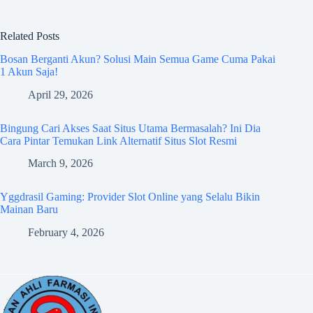
Related Posts
Bosan Berganti Akun? Solusi Main Semua Game Cuma Pakai
1 Akun Saja!
April 29, 2026
Bingung Cari Akses Saat Situs Utama Bermasalah? Ini Dia
Cara Pintar Temukan Link Alternatif Situs Slot Resmi
March 9, 2026
Yggdrasil Gaming: Provider Slot Online yang Selalu Bikin
Mainan Baru
February 4, 2026