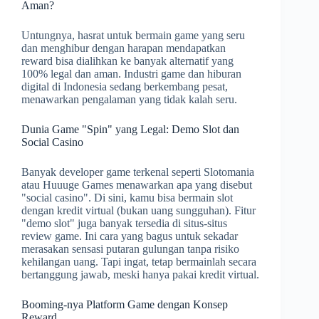
Aman?
Untungnya, hasrat untuk bermain game yang seru
dan menghibur dengan harapan mendapatkan
reward bisa dialihkan ke banyak alternatif yang
100% legal dan aman. Industri game dan hiburan
digital di Indonesia sedang berkembang pesat,
menawarkan pengalaman yang tidak kalah seru.
Dunia Game "Spin" yang Legal: Demo Slot dan
Social Casino
Banyak developer game terkenal seperti Slotomania
atau Huuuge Games menawarkan apa yang disebut
"social casino". Di sini, kamu bisa bermain slot
dengan kredit virtual (bukan uang sungguhan). Fitur
"demo slot" juga banyak tersedia di situs-situs
review game. Ini cara yang bagus untuk sekadar
merasakan sensasi putaran gulungan tanpa risiko
kehilangan uang. Tapi ingat, tetap bermainlah secara
bertanggung jawab, meski hanya pakai kredit virtual.
Booming-nya Platform Game dengan Konsep
Reward