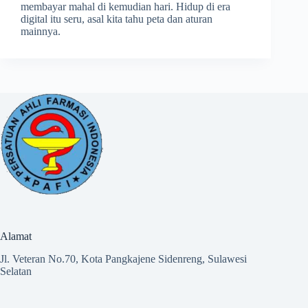
membayar mahal di kemudian hari. Hidup di era
digital itu seru, asal kita tahu peta dan aturan
mainnya.
Alamat
Jl. Veteran No.70, Kota Pangkajene Sidenreng, Sulawesi
Selatan