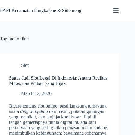
Skip
to
PAFI Kecamatan Pangkajene & Sidenreng
content
Tag
judi online
Slot
Status Judi Slot Legal Di Indonesia: Antara Realitas,
Mitos, dan Pilihan yang Bijak
March 12, 2026
Bicara tentang slot online, pasti langsung terbayang
suara
ding ding ding
dari mesin, putaran gulungan
yang memikat, dan janji jackpot besar. Tapi di
tengah gemerlapnya dunia digital ini, ada satu
pertanyaan yang sering bikin penasaran dan kadang
menimbulkan kebingungan: bagaimana sebenarnya