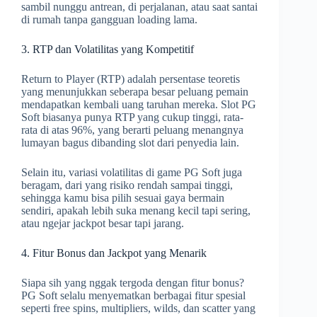
sambil nunggu antrean, di perjalanan, atau saat santai
di rumah tanpa gangguan loading lama.
3. RTP dan Volatilitas yang Kompetitif
Return to Player (RTP) adalah persentase teoretis
yang menunjukkan seberapa besar peluang pemain
mendapatkan kembali uang taruhan mereka. Slot PG
Soft biasanya punya RTP yang cukup tinggi, rata-
rata di atas 96%, yang berarti peluang menangnya
lumayan bagus dibanding slot dari penyedia lain.
Selain itu, variasi volatilitas di game PG Soft juga
beragam, dari yang risiko rendah sampai tinggi,
sehingga kamu bisa pilih sesuai gaya bermain
sendiri, apakah lebih suka menang kecil tapi sering,
atau ngejar jackpot besar tapi jarang.
4. Fitur Bonus dan Jackpot yang Menarik
Siapa sih yang nggak tergoda dengan fitur bonus?
PG Soft selalu menyematkan berbagai fitur spesial
seperti free spins, multipliers, wilds, dan scatter yang