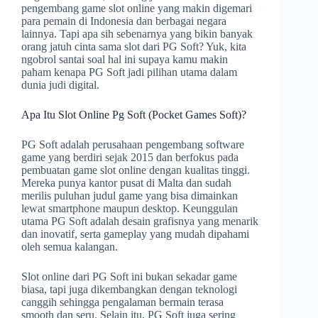
pengembang game slot online yang makin digemari
para pemain di Indonesia dan berbagai negara
lainnya. Tapi apa sih sebenarnya yang bikin banyak
orang jatuh cinta sama slot dari PG Soft? Yuk, kita
ngobrol santai soal hal ini supaya kamu makin
paham kenapa PG Soft jadi pilihan utama dalam
dunia judi digital.
Apa Itu Slot Online Pg Soft (Pocket Games Soft)?
PG Soft adalah perusahaan pengembang software
game yang berdiri sejak 2015 dan berfokus pada
pembuatan game slot online dengan kualitas tinggi.
Mereka punya kantor pusat di Malta dan sudah
merilis puluhan judul game yang bisa dimainkan
lewat smartphone maupun desktop. Keunggulan
utama PG Soft adalah desain grafisnya yang menarik
dan inovatif, serta gameplay yang mudah dipahami
oleh semua kalangan.
Slot online dari PG Soft ini bukan sekadar game
biasa, tapi juga dikembangkan dengan teknologi
canggih sehingga pengalaman bermain terasa
smooth dan seru. Selain itu, PG Soft juga sering