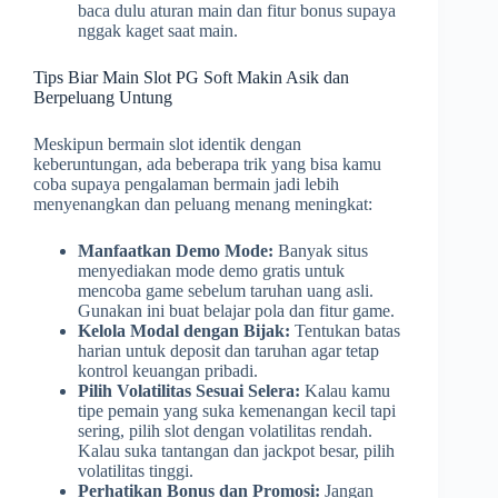
baca dulu aturan main dan fitur bonus supaya
nggak kaget saat main.
Tips Biar Main Slot PG Soft Makin Asik dan
Berpeluang Untung
Meskipun bermain slot identik dengan
keberuntungan, ada beberapa trik yang bisa kamu
coba supaya pengalaman bermain jadi lebih
menyenangkan dan peluang menang meningkat:
Manfaatkan Demo Mode:
Banyak situs
menyediakan mode demo gratis untuk
mencoba game sebelum taruhan uang asli.
Gunakan ini buat belajar pola dan fitur game.
Kelola Modal dengan Bijak:
Tentukan batas
harian untuk deposit dan taruhan agar tetap
kontrol keuangan pribadi.
Pilih Volatilitas Sesuai Selera:
Kalau kamu
tipe pemain yang suka kemenangan kecil tapi
sering, pilih slot dengan volatilitas rendah.
Kalau suka tantangan dan jackpot besar, pilih
volatilitas tinggi.
Perhatikan Bonus dan Promosi:
Jangan