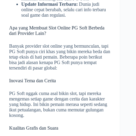
Update Informasi Terbaru:
Dunia judi
online cepat berubah, selalu cari info terbaru
soal game dan regulasi.
Apa yang Membuat Slot Online PG Soft Berbeda
dari Provider Lain?
Banyak provider slot online yang bermunculan, tapi
PG Soft punya ciri khas yang bikin mereka beda dan
tetap eksis di hati pemain. Beberapa poin berikut
bisa jadi alasan kenapa PG Soft punya tempat
tersendiri di pasar global:
Inovasi Tema dan Cerita
PG Soft nggak cuma asal bikin slot, tapi mereka
mengemas setiap game dengan cerita dan karakter
yang hidup. Ini bikin pemain merasa seperti sedang
ikut petualangan, bukan cuma memutar gulungan
kosong.
Kualitas Grafis dan Suara