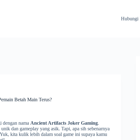
Hubungi
 Pemain Betah Main Terus?
agi dengan nama
Ancient Artifacts Joker Gaming
.
 unik dan gameplay yang asik. Tapi, apa sih sebenarnya
? Yuk, kita kulik lebih dalam soal game ini supaya kamu
ri!