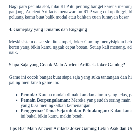
Bagi para pecinta slot, nilai RTP itu penting banget karena men
panjang. Ancient Artifacts menawarkan RTP yang cukup tinggi, bi
peluang kamu buat balik modal atau bahkan cuan lumayan besar.
4. Gameplay yang Dinamis dan Engaging
Meski sistem dasar slot itu simpel, Joker Gaming menyisipkan be
keren yang bikin kamu nggak cepat bosan. Setiap kali menang, ad
naik.
Siapa Saja yang Cocok Main Ancient Artifacts Joker Gaming?
Game ini cocok banget buat siapa saja yang suka tantangan dan hi
paling menikmati game ini:
Pemula:
Karena mudah dimainkan dan aturan yang jelas, pem
Pemain Berpengalaman:
Mereka yang sudah sering main sl
yang bisa meningkatkan kemenangan.
Penggemar Tema Sejarah dan Petualangan:
Kalau kamu 
ini bakal bikin kamu makin betah.
Tips Biar Main Ancient Artifacts Joker Gaming Lebih Asik dan U