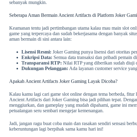
sebanyak mungkin.
Seberapa Aman Bermain Ancient Artifacts di Platform Joker Gam
Keamanan tentu jadi pertimbangan utama kalau mau main slot onli
game yang terpercaya dan sudah bekerjasama dengan banyak situs
aman bermain di sini antara lain:
Lisensi Resmi:
Joker Gaming punya lisensi dari otoritas per
Enkripsi Data:
Semua data transaksi dan pribadi pemain di
Transparansi RTP:
Nilai RTP yang diberikan sudah diuji 
Dukungan Pelanggan:
Ada layanan customer service yang
Apakah Ancient Artifacts Joker Gaming Layak Dicoba?
Kalau kamu lagi cari game slot online dengan tema berbeda, fitu
Ancient Artifacts dari Joker Gaming bisa jadi pilihan tepat. Den
menggiurkan, dan gameplay yang mudah dipahami, game ini mem
petualangan seru sembari mengejar kemenangan.
Jadi, jangan ragu buat coba main dan rasakan sendiri sensasi berb
keberuntungan lagi berpihak sama kamu hari ini!