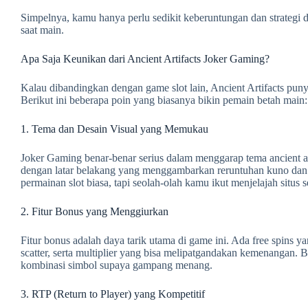
Simpelnya, kamu hanya perlu sedikit keberuntungan dan strategi d
saat main.
Apa Saja Keunikan dari Ancient Artifacts Joker Gaming?
Kalau dibandingkan dengan game slot lain, Ancient Artifacts puny
Berikut ini beberapa poin yang biasanya bikin pemain betah main:
1. Tema dan Desain Visual yang Memukau
Joker Gaming benar-benar serius dalam menggarap tema ancient art
dengan latar belakang yang menggambarkan reruntuhan kuno dan 
permainan slot biasa, tapi seolah-olah kamu ikut menjelajah situs 
2. Fitur Bonus yang Menggiurkan
Fitur bonus adalah daya tarik utama di game ini. Ada free spins 
scatter, serta multiplier yang bisa melipatgandakan kemenangan.
kombinasi simbol supaya gampang menang.
3. RTP (Return to Player) yang Kompetitif