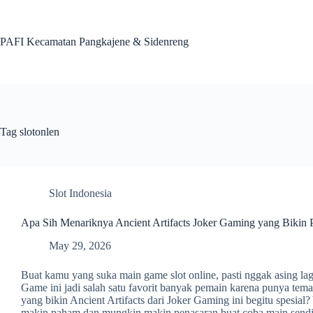
Skip
to
content
PAFI Kecamatan Pangkajene & Sidenreng
Tag
slotonlen
Slot Indonesia
Apa Sih Menariknya Ancient Artifacts Joker Gaming yang Bikin
May 29, 2026
Buat kamu yang suka main game slot online, pasti nggak asing l
Game ini jadi salah satu favorit banyak pemain karena punya tema
yang bikin Ancient Artifacts dari Joker Gaming ini begitu spesial
makin paham dan mungkin makin penasaran buat coba main sendi