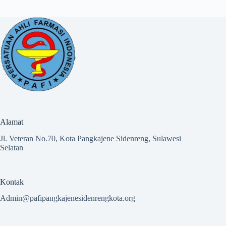
Alamat
Jl. Veteran No.70, Kota Pangkajene Sidenreng, Sulawesi
Selatan
Kontak
Admin@pafipangkajenesidenrengkota.org