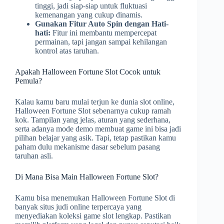
tinggi, jadi siap-siap untuk fluktuasi
kemenangan yang cukup dinamis.
Gunakan Fitur Auto Spin dengan Hati-
hati:
Fitur ini membantu mempercepat
permainan, tapi jangan sampai kehilangan
kontrol atas taruhan.
Apakah Halloween Fortune Slot Cocok untuk
Pemula?
Kalau kamu baru mulai terjun ke dunia slot online,
Halloween Fortune Slot sebenarnya cukup ramah
kok. Tampilan yang jelas, aturan yang sederhana,
serta adanya mode demo membuat game ini bisa jadi
pilihan belajar yang asik. Tapi, tetap pastikan kamu
paham dulu mekanisme dasar sebelum pasang
taruhan asli.
Di Mana Bisa Main Halloween Fortune Slot?
Kamu bisa menemukan Halloween Fortune Slot di
banyak situs judi online terpercaya yang
menyediakan koleksi game slot lengkap. Pastikan